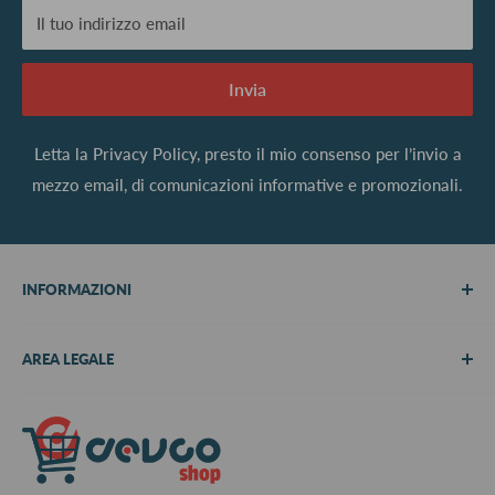
Il tuo indirizzo email
Invia
Letta la
Privacy Policy
, presto il mio consenso per l’invio a
mezzo email, di comunicazioni informative e promozionali.
INFORMAZIONI
Chi siamo
AREA LEGALE
Metodi di pagamento
Spedizioni
Termini e Condizioni
Richiedi preventivo
Informativa su resi e rimborsi
Contattaci
Privacy Policy