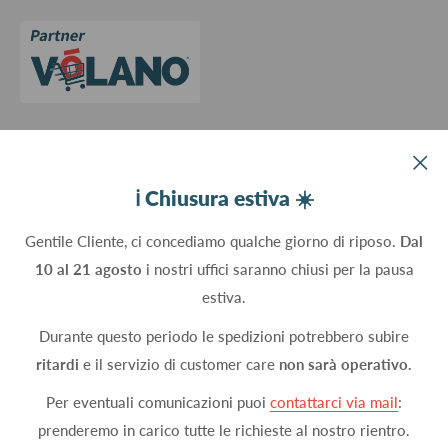
Cookie Policy
Aggiorna le preferenze sui cookie
Devco srl Via Marzabotto, 59 - 20037 Paderno Dugnano (MI) - Italy
ℹ️ Chiusura estiva ☀️
C.Fisc. P.IVA 09934830960
Gentile Cliente, ci concediamo qualche giorno di riposo.
Dal
10 al 21 agosto
i nostri uffici saranno chiusi per la pausa
Seguici
estiva.
Durante questo periodo le spedizioni potrebbero subire
ritardi
e il servizio di customer care
non sarà operativo.
Accettiamo
Per eventuali comunicazioni puoi
contattarci via mail
:
prenderemo in carico tutte le richieste al nostro rientro.