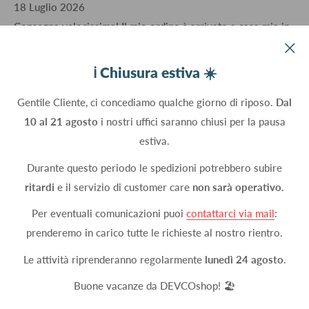
18 Luglio 2026
Consegna velocissima! Il mio ordine è arrivato a casa mia in
un giorno, ben imballato.
ℹ️ Chiusura estiva ☀️
Acquirente verificato
Gentile Cliente, ci concediamo qualche giorno di riposo.
Dal
10 al 21 agosto
i nostri uffici saranno chiusi per la pausa
05 Luglio 2026
estiva.
Servizio eccellente, prodotti di qualità, spedizione molto
accurata. Non si può pretendere di più sono eccezionali
Durante questo periodo le spedizioni potrebbero subire
ritardi
e il servizio di customer care
non sarà operativo.
Acquirente verificato
Per eventuali comunicazioni puoi
contattarci via mail
:
prenderemo in carico tutte le richieste al nostro rientro.
03 Luglio 2026
Le attività riprenderanno regolarmente
lunedì 24 agosto
.
venditore puntuale e correttisssimo come pochi ce ne sono
Buone vacanze da DEVCOshop! 🏖️
Acquirente verificato