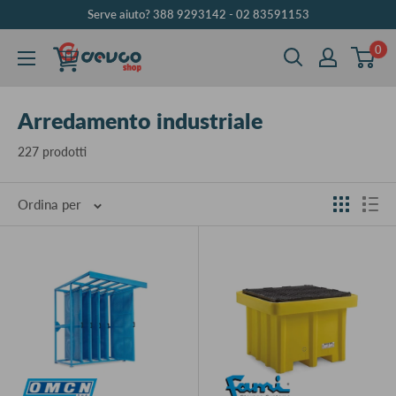
Vai
Serve aiuto? 388 9293142 - 02 83591153
al
0
DEVCOshop
contenuto
Arredamento industriale
227 prodotti
Ordina per