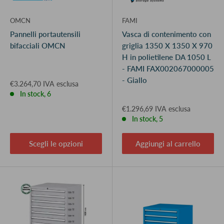
OMCN
FAMI
Pannelli portautensili
Vasca di contenimento con
bifacciali OMCN
griglia 1350 X 1350 X 970
H in polietilene DA 1050 L
- FAMI FAX002067000005
- Giallo
€3.264,70 IVA esclusa
In stock, 6
€1.296,69 IVA esclusa
In stock, 5
Scegli le opzioni
Aggiungi al carrello