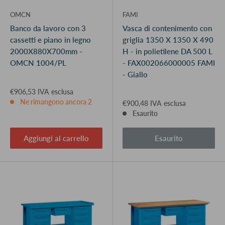
OMCN
FAMI
Banco da lavoro con 3
Vasca di contenimento con
cassetti e piano in legno
griglia 1350 X 1350 X 490
2000X880X700mm -
H - in polietilene DA 500 L
OMCN 1004/PL
- FAX002066000005 FAMI
- Giallo
€906,53 IVA esclusa
Ne rimangono ancora 2
€900,48 IVA esclusa
Esaurito
Aggiungi al carrello
Esaurito