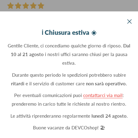
21 Maggio 2026
Molto soddisfatto puntualità e cortesia
ℹ️ Chiusura estiva ☀️
Acquirente verificato
Gentile Cliente, ci concediamo qualche giorno di riposo.
Dal
10 al 21 agosto
i nostri uffici saranno chiusi per la pausa
18 Maggio 2026
estiva.
l'azienda ha molti articoli che interessano la mia azienda,
Durante questo periodo le spedizioni potrebbero subire
sono anche stato contattato telefonicamente per sostituire
ritardi
e il servizio di customer care
non sarà operativo.
un prodotto esaurito, sono molto gentili e pazienti, i prezzi
sono competitivi e sicuramente comprero' di nuovo da loro
Per eventuali comunicazioni puoi
contattarci via mail
:
prenderemo in carico tutte le richieste al nostro rientro.
Acquirente verificato
Le attività riprenderanno regolarmente
lunedì 24 agosto
.
Buone vacanze da DEVCOshop! 🏖️