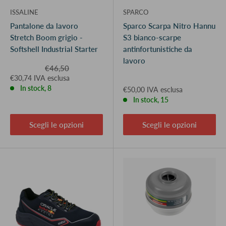
ISSALINE
SPARCO
Pantalone da lavoro
Sparco Scarpa Nitro Hannu
Stretch Boom grigio -
S3 bianco-scarpe
Softshell Industrial Starter
antinfortunistiche da
lavoro
Prezzo
€46,50
€30,74 IVA esclusa
In stock, 8
€50,00 IVA esclusa
In stock, 15
Scegli le opzioni
Scegli le opzioni