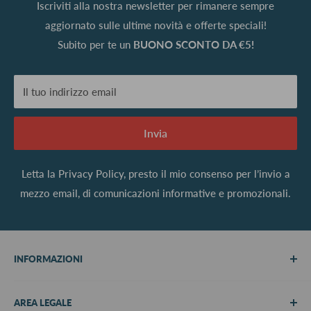
Iscriviti alla nostra newsletter per rimanere sempre
aggiornato sulle ultime novità e offerte speciali!
Subito per te un
BUONO SCONTO DA €5!
Il tuo indirizzo email
Invia
Letta la
Privacy Policy
, presto il mio consenso per l’invio a
mezzo email, di comunicazioni informative e promozionali.
INFORMAZIONI
Chi siamo
AREA LEGALE
Metodi di pagamento