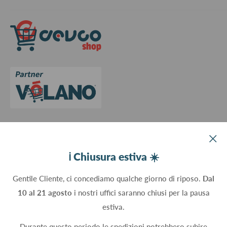
Spedizioni
Termini e Condizioni
Richiedi preventivo
Informativa su resi e rimborsi
Contattaci
Privacy Policy
Cookie Policy
Aggiorna le preferenze sui cookie
Devco srl Via Marzabotto, 59 - 20037 Paderno Dugnano (MI) - Italy
ℹ️ Chiusura estiva ☀️
C.Fisc. P.IVA 09934830960
Gentile Cliente, ci concediamo qualche giorno di riposo.
Dal
10 al 21 agosto
i nostri uffici saranno chiusi per la pausa
Seguici
estiva.
Durante questo periodo le spedizioni potrebbero subire