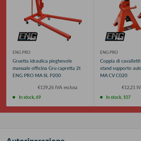
ENG PRO
ENG PRO
Gruetta idraulica pieghevole
Coppia di cavalletti
manuale officina Gru capretta 2t
stand supporto au
ENG PRO MA SL P200
MA CV C020
€139,26 IVA esclusa
€12,21 IV
In stock, 69
In stock, 107
Autoriparazione