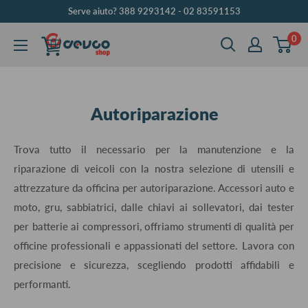
Vai
Serve aiuto? 388 9293142 - 02 83591153
al
0
DEVCOshop
contenuto
Autoriparazione
Trova tutto il necessario per la manutenzione e la
riparazione di veicoli con la nostra selezione di utensili e
attrezzature da officina per autoriparazione. Accessori auto e
moto, gru, sabbiatrici, dalle chiavi ai sollevatori, dai tester
per batterie ai compressori, offriamo strumenti di qualità per
officine professionali e appassionati del settore. Lavora con
precisione e sicurezza, scegliendo prodotti affidabili e
performanti.