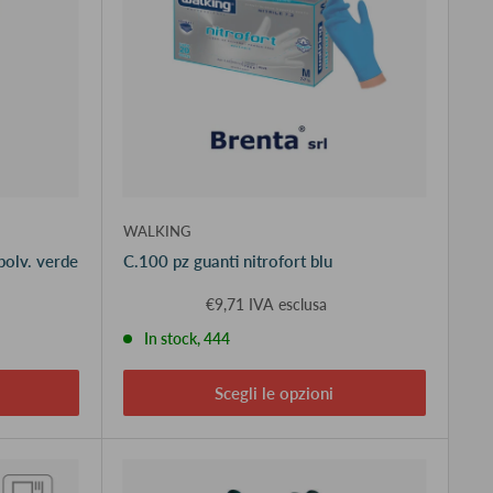
WALKING
polv. verde
C.100 pz guanti nitrofort blu
€9,71 IVA esclusa
In stock, 444
Scegli le opzioni