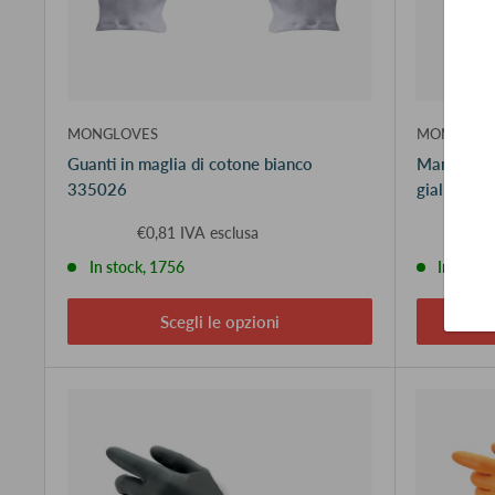
MONGLOVES
MONGLOV
Guanti in maglia di cotone bianco
Manicotto 
335026
giallo S4
€0,81 IVA esclusa
€
In stock, 1756
In stock
Scegli le opzioni