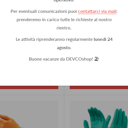
Per eventuali comunicazioni puoi
contattarci via mail
:
prenderemo in carico tutte le richieste al nostro
rientro.
ES
MONGLOVES
Le attività riprenderanno regolarmente
lunedì 24
35cm in Kevlar antitaglio
Guanti in kevlar filo continuo
agosto
.
150064
€5,97 IVA esclusa
Buone vacanze da DEVCOshop! 🏖️
8,13 IVA esclusa
In stock, 138
, 42
Aggiungi al carrello
Scegli le opzioni