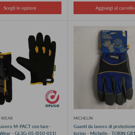
Scegli le opzioni
Aggiungi al carrello
 WEAR
MICHELIN
lavoro M-PACT con luce -
Guanti da lavoro di protezion
Wear - GL3G-05-(010-011)
torino - Michelin - TORIN GR