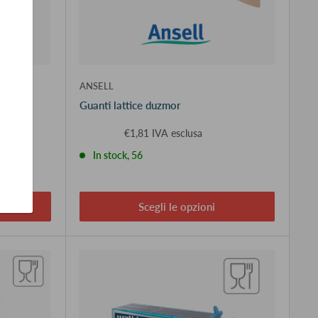
ANSELL
 5069
Guanti lattice duzmor
€1,81 IVA esclusa
In stock, 56
Scegli le opzioni