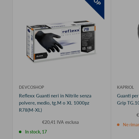
DEVCOSHOP
KAPRIOL
Reflexx Guanti neri in Nitrile senza
Guanti per
polvere, medio, tg.M o XL 1000pz
Grip TG.10
R78(M-XL)
€
€20,41 IVA esclusa
Ne rima
In stock, 17