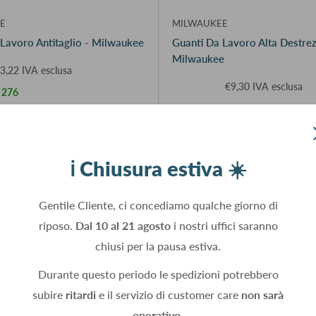
E
MILWAUKEE
Lavoro Antitaglio - Milwaukee
Guanti Da Lavoro Alta Destrez
Milwaukee
3,22 IVA esclusa
€9,30 IVA esclusa
, 276
In stock, 18
Scegli le opzioni
Scegli le opzioni
ℹ️ Chiusura estiva ☀️
Gentile Cliente, ci concediamo qualche giorno di
riposo.
Dal 10 al 21 agosto
i nostri uffici saranno
chiusi per la pausa estiva.
Durante questo periodo le spedizioni potrebbero
subire
ritardi
e il servizio di customer care
non sarà
operativo.