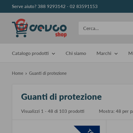
Vai
Serve aiuto? 388 9293142 - 02 83591153
al
contenuto
DEVCOshop
Catalogo prodotti
Chi siamo
Marchi
Me
Home
Guanti di protezione
Guanti di protezione
Visualizzi 1 - 48 di 103 prodotti
Mostra: 48 pe