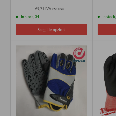
€9,71 IVA esclusa
In stock, 34
In stock,
Scegli le opzioni