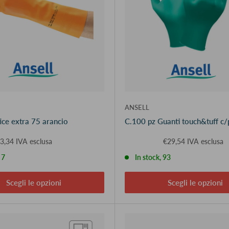
ANSELL
tice extra 75 arancio
C.100 pz Guanti touch&tuff c/
3,34 IVA esclusa
€29,54 IVA esclusa
 7
In stock, 93
Scegli le opzioni
Scegli le opzioni