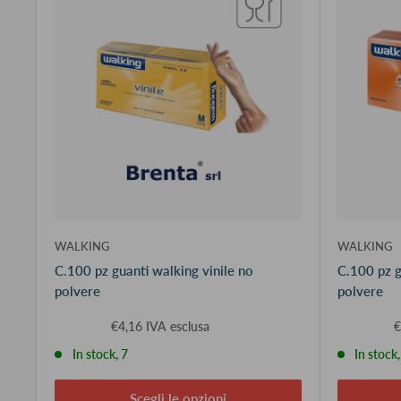
WALKING
WALKING
C.100 pz guanti walking vinile no
C.100 pz g
polvere
polvere
€4,16 IVA esclusa
€
In stock, 7
In stock
Scegli le opzioni