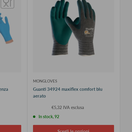
MONGLOVES
senza
Guanti 34924 maxiflex comfort blu
aerato
€5,32 IVA esclusa
In stock, 92
Scegli le opzioni