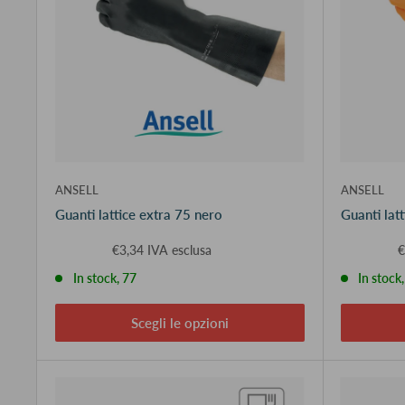
ANSELL
ANSELL
Guanti lattice extra 75 nero
Guanti lat
€3,34 IVA esclusa
€
In stock, 77
In stock,
Scegli le opzioni