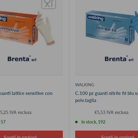
WALKING
uanti lattice sensitive con
C.100 pz guanti nitrile fit blu 
polv.taglia
5,25 IVA esclusa
€5,53 IVA esclusa
, 57
In stock, 192
Scegli le opzioni
Scegli le opzioni