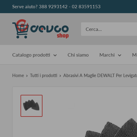
Vai
Serve aiuto? 388 9293142 - 02 83591153
al
contenuto
DEVCOshop
Catalogo prodotti
Chi siamo
Marchi
Me
Home
Tutti i prodotti
Abrasivi A Maglie DEWALT Per Levigatr.