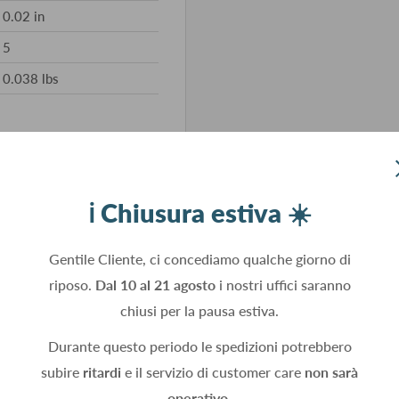
0.02 in
5
0.038 lbs
ℹ️ Chiusura estiva ☀️
Gentile Cliente, ci concediamo qualche giorno di
riposo.
Dal 10 al 21 agosto
i nostri uffici saranno
chiusi per la pausa estiva.
Durante questo periodo le spedizioni potrebbero
subire
ritardi
e il servizio di customer care
non sarà
operativo.