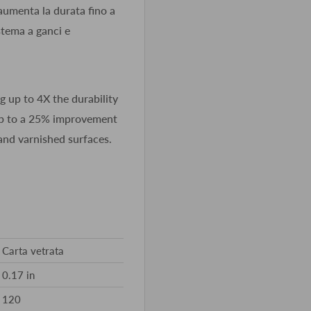
aumenta la durata fino a
stema a ganci e
g up to 4X the durability
up to a 25% improvement
 and varnished surfaces.
Carta vetrata
0.17 in
120