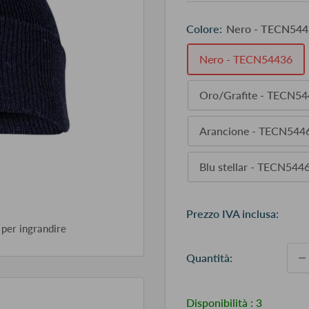
Colore:
Nero - TECN544
Nero - TECN54436
Oro/Grafite - TECN5
Arancione - TECN544
Blu stellar - TECN544
Pr
Prezzo IVA inclusa:
sc
 per ingrandire
Quantità:
Disponibilità :
3