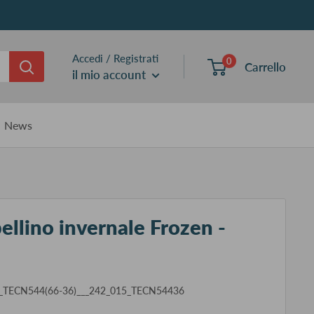
Accedi / Registrati
0
Carrello
il mio account
News
ellino invernale Frozen -
_TECN544(66-36)___242_015_TECN54436