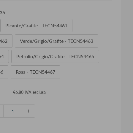
36
Picante/Grafite - TECN54461
4462
Verde/Grigio/Grafite - TECN54463
64
Petrolio/Grigio/Grafite - TECN54465
66
Rosa - TECN54467
ezzo
€6,80 IVA esclusa
ontato