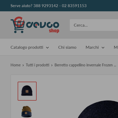
Vai
Serve aiuto? 388 9293142 - 02 83591153
al
contenuto
DEVCOshop
Catalogo prodotti
Chi siamo
Marchi
Me
Home
Tutti i prodotti
Berretto cappellino invernale Frozen ...