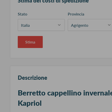
Stima dei costi di spedizione
Stato
Provincia
Stima
Descrizione
Berretto cappellino invernal
Kapriol