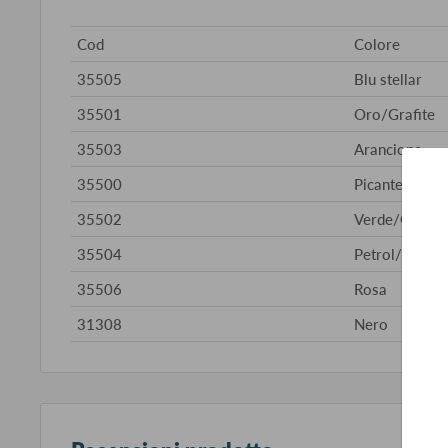
Cod
Colore
35505
Blu stellar
35501
Oro/Grafite
35503
Arancione
35500
Picante/Grafi
35502
Verde/Grigio/
35504
Petrol/Grigio
35506
Rosa
31308
Nero