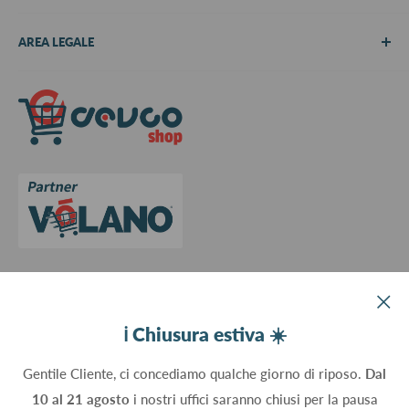
Chi siamo
AREA LEGALE
Metodi di pagamento
Spedizioni
Termini e Condizioni
Richiedi preventivo
Informativa su resi e rimborsi
Contattaci
Privacy Policy
Cookie Policy
Aggiorna le preferenze sui cookie
Devco srl Via Marzabotto, 59 - 20037 Paderno Dugnano (MI) - Italy
ℹ️ Chiusura estiva ☀️
C.Fisc. P.IVA 09934830960
Gentile Cliente, ci concediamo qualche giorno di riposo.
Dal
10 al 21 agosto
i nostri uffici saranno chiusi per la pausa
Seguici