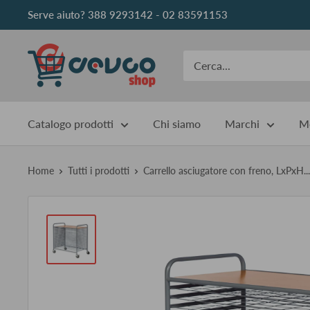
Vai
Serve aiuto? 388 9293142 - 02 83591153
al
contenuto
DEVCOshop
Catalogo prodotti
Chi siamo
Marchi
Me
Home
Tutti i prodotti
Carrello asciugatore con freno, LxPxH...