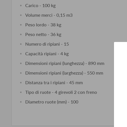
Carico - 100 kg
Volume merci - 0,15 m3
Peso lordo - 38 kg
Peso netto - 36 kg
Numero di ripiani - 15
Capacità ripiani - 4 kg
Dimensioni ripiani (lunghezza) - 890 mm
Dimensioni ripiani (larghezza) - 550 mm
Distanza tra i ripiani - 45 mm
Tipo di ruote - 4 girevoli 2 con freno
Diametro ruote (mm) - 100