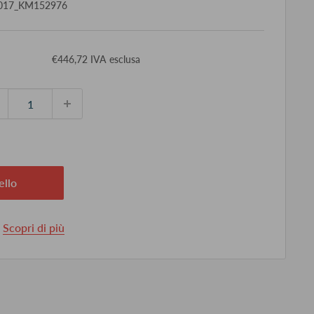
017_KM152976
ezzo
€446,72 IVA esclusa
ontato
ello
.
Scopri di più