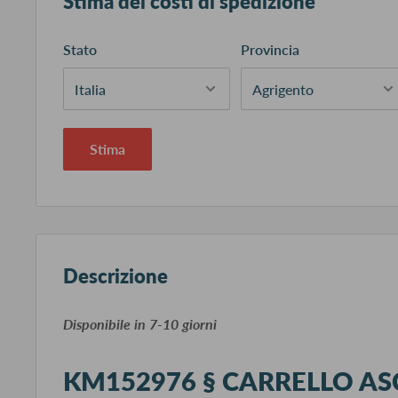
Stima dei costi di spedizione
Stato
Provincia
Stima
Descrizione
​Disponibile in 7-10 giorni
KM152976 § CARRELLO A