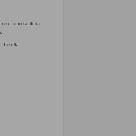
a rete sono facili da
i.
i betulla