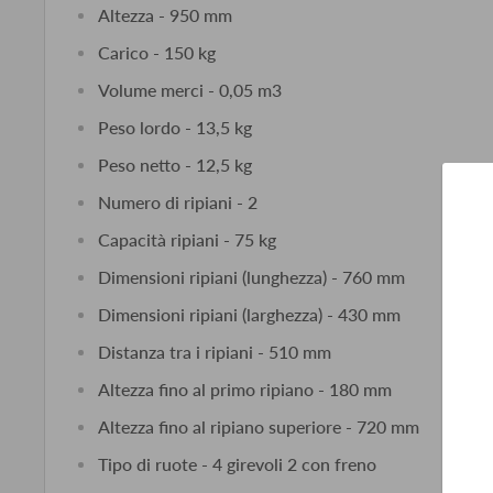
Altezza - 950 mm
Carico - 150 kg
Volume merci - 0,05 m3
Peso lordo - 13,5 kg
Peso netto - 12,5 kg
Numero di ripiani - 2
Capacità ripiani - 75 kg
Dimensioni ripiani (lunghezza) - 760 mm
Dimensioni ripiani (larghezza) - 430 mm
Distanza tra i ripiani - 510 mm
Altezza fino al primo ripiano - 180 mm
Altezza fino al ripiano superiore - 720 mm
Tipo di ruote - 4 girevoli 2 con freno