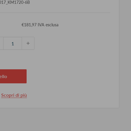
017_KM1720-6B
ezzo
€181,97 IVA esclusa
ontato
ello
.
Scopri di più