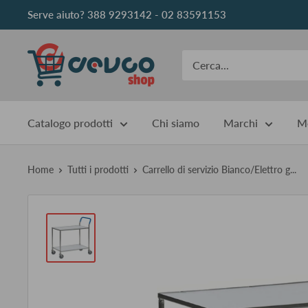
Vai
Serve aiuto? 388 9293142 - 02 83591153
al
contenuto
DEVCOshop
Catalogo prodotti
Chi siamo
Marchi
Me
Home
Tutti i prodotti
Carrello di servizio Bianco/Elettro g...