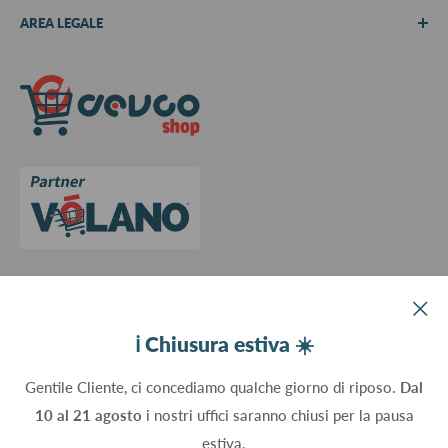
AREA LEGALE
Metodi di pagamento
Spedizioni
Termini e Condizioni
Richiedi preventivo
Informativa su resi e rimborsi
Contattaci
Privacy Policy
Cookie Policy
Aggiorna le preferenze sui cookie
Devco srl Via Marzabotto, 59 - 20037 Paderno Dugnano (MI) - Italy
ℹ️ Chiusura estiva ☀️
C.Fisc. P.IVA 09934830960
Gentile Cliente, ci concediamo qualche giorno di riposo.
Dal
10 al 21 agosto
i nostri uffici saranno chiusi per la pausa
Seguici
estiva.