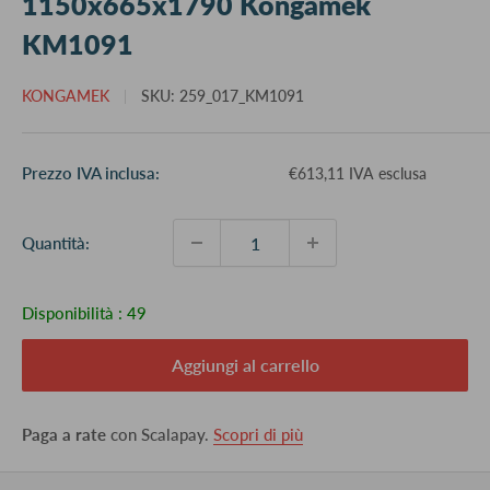
1150x665x1790 Kongamek
KM1091
KONGAMEK
SKU:
259_017_KM1091
Prezzo
Prezzo IVA inclusa:
€613,11 IVA esclusa
scontato
Quantità:
Disponibilità :
49
Aggiungi al carrello
Paga a rate
con Scalapay.
Scopri di più