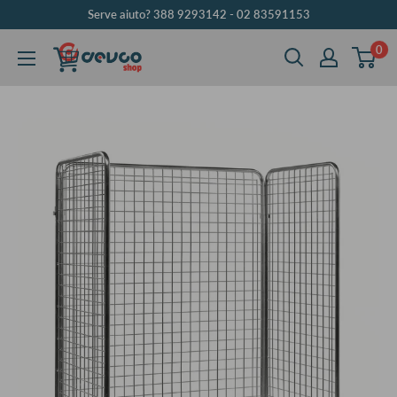
Vai
Serve aiuto? 388 9293142 - 02 83591153
al
0
DEVCOshop
contenuto