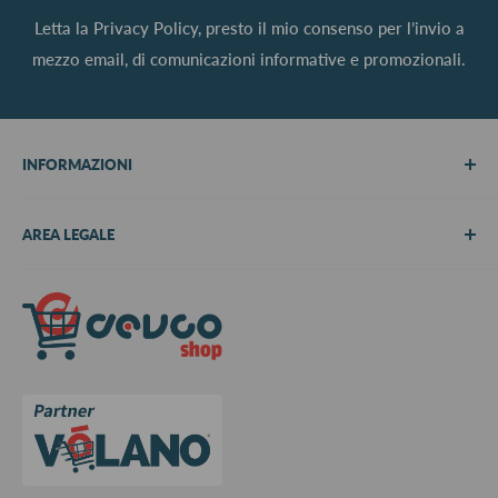
Letta la
Privacy Policy
, presto il mio consenso per l’invio a
mezzo email, di comunicazioni informative e promozionali.
INFORMAZIONI
Chi siamo
AREA LEGALE
Metodi di pagamento
Spedizioni
Termini e Condizioni
Richiedi preventivo
Informativa su resi e rimborsi
Contattaci
Privacy Policy
Cookie Policy
Aggiorna le preferenze sui cookie