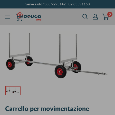
Vai
Serve aiuto? 388 9293142 - 02 83591153
al
0
DEVCOshop
contenuto
Carrello per movimentazione