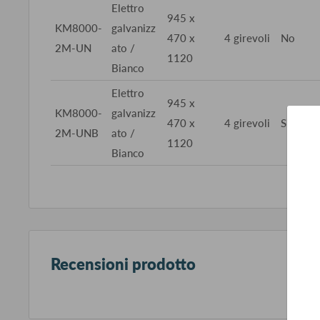
Elettro
945 x
KM8000-
galvanizz
470 x
4 girevoli
No
2M-UN
ato /
1120
Bianco
Elettro
945 x
KM8000-
galvanizz
470 x
4 girevoli
Si
2M-UNB
ato /
1120
Bianco
Recensioni prodotto