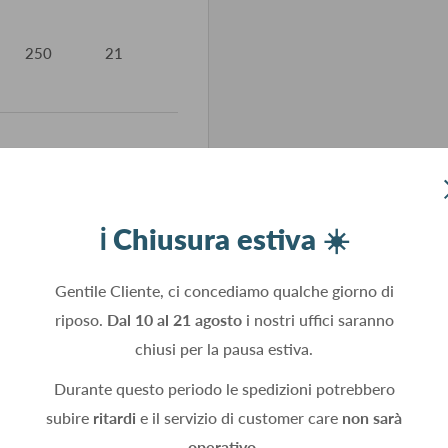
250
21
250
21
ℹ️ Chiusura estiva ☀️
Gentile Cliente, ci concediamo qualche giorno di
riposo.
Dal 10 al 21 agosto
i nostri uffici saranno
chiusi per la pausa estiva.
Durante questo periodo le spedizioni potrebbero
subire
ritardi
e il servizio di customer care
non sarà
operativo.