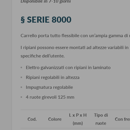
​Disponibile in 7-10 giorni
§ SERIE 8000
Carrello porta tutto flessibile con un’ampia gamma di 
I ripiani possono essere montati ad altezze variabili in
specifiche dell’utente.
Elettro galvanizzati con ripiani in laminato
Ripiani regolabili in altezza
Impugnatura regolabile
4 ruote girevoli 125 mm
L x P x H
Tipo di
Cod.
Colore
Con fre
(mm)
ruote