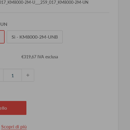
017_KM8000-2M-U___259_017_KM8000-2M-UN
-UN
Sì - KM8000-2M-UNB
ezzo
€319,67 IVA esclusa
ontato
ello
.
Scopri di più