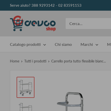
Vai
Serve aiuto? 388 9293142 - 02 83591153
al
contenuto
DEVCOshop
Catalogo prodotti
Chi siamo
Marchi
Me
Home
Tutti i prodotti
Carrello porta tutto flessibile bianc...