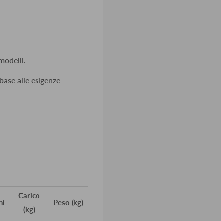
modelli.
 base alle esigenze
Carico
ni
Peso (kg)
(kg)