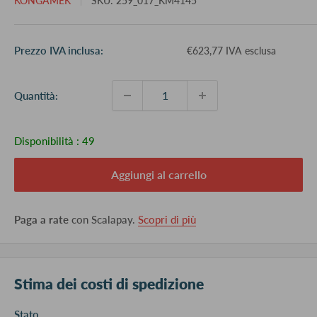
KONGAMEK
SKU:
259_017_KM4145
Prezzo
Prezzo IVA inclusa:
€623,77 IVA esclusa
scontato
Quantità:
Disponibilità :
49
Aggiungi al carrello
Paga a rate
con Scalapay.
Scopri di più
Stima dei costi di spedizione
Stato