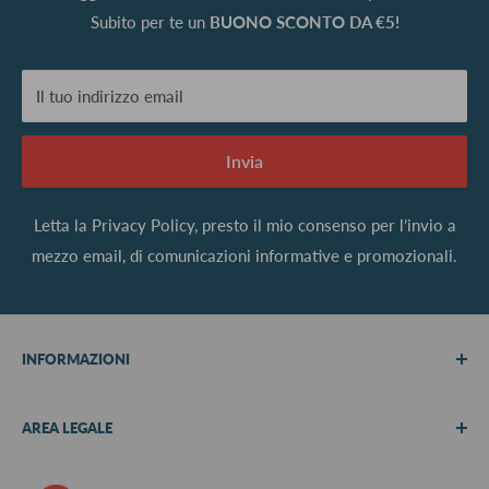
Subito per te un
BUONO SCONTO DA €5!
Il tuo indirizzo email
Invia
Letta la
Privacy Policy
, presto il mio consenso per l’invio a
mezzo email, di comunicazioni informative e promozionali.
INFORMAZIONI
Chi siamo
AREA LEGALE
Metodi di pagamento
Spedizioni
Termini e Condizioni