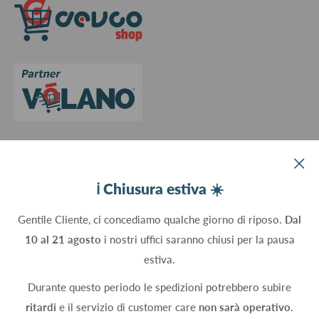
Richiedi preventivo
Informativa su resi e rimborsi
Contattaci
Privacy Policy
Cookie Policy
Aggiorna le preferenze sui cookie
Devco srl Via Marzabotto, 59 - 20037 Paderno Dugnano (MI) - Italy
ℹ️ Chiusura estiva ☀️
C.Fisc. P.IVA 09934830960
Gentile Cliente, ci concediamo qualche giorno di riposo.
Dal
10 al 21 agosto
i nostri uffici saranno chiusi per la pausa
Seguici
estiva.
Durante questo periodo le spedizioni potrebbero subire
ritardi
e il servizio di customer care
non sarà operativo.
Accettiamo