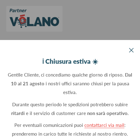
Cookie Policy
Aggiorna le preferenze sui cookie
Devco srl Via Marzabotto, 59 - 20037 Paderno Dugnano (MI) - Italy
ℹ️ Chiusura estiva ☀️
C.Fisc. P.IVA 09934830960
Gentile Cliente, ci concediamo qualche giorno di riposo.
Dal
10 al 21 agosto
i nostri uffici saranno chiusi per la pausa
Seguici
estiva.
Durante questo periodo le spedizioni potrebbero subire
ritardi
e il servizio di customer care
non sarà operativo.
Accettiamo
Per eventuali comunicazioni puoi
contattarci via mail
:
prenderemo in carico tutte le richieste al nostro rientro.