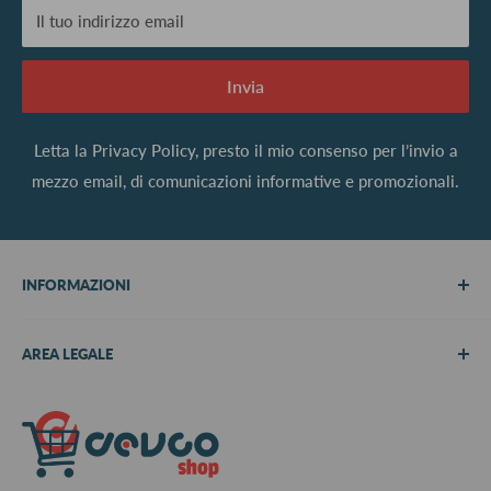
Il tuo indirizzo email
Invia
Letta la
Privacy Policy
, presto il mio consenso per l’invio a
mezzo email, di comunicazioni informative e promozionali.
INFORMAZIONI
Chi siamo
AREA LEGALE
Metodi di pagamento
Spedizioni
Termini e Condizioni
Richiedi preventivo
Informativa su resi e rimborsi
Contattaci
Privacy Policy