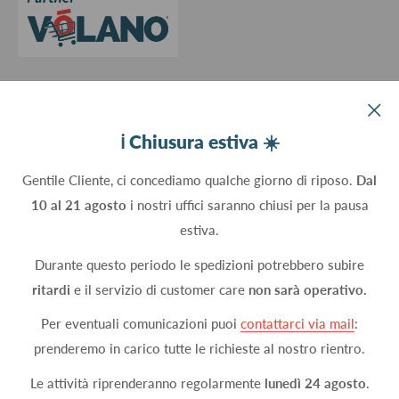
Aggiorna le preferenze sui cookie
Devco srl Via Marzabotto, 59 - 20037 Paderno Dugnano (MI) - Italy
ℹ️ Chiusura estiva ☀️
C.Fisc. P.IVA 09934830960
Gentile Cliente, ci concediamo qualche giorno di riposo.
Dal
10 al 21 agosto
i nostri uffici saranno chiusi per la pausa
Seguici
estiva.
Durante questo periodo le spedizioni potrebbero subire
ritardi
e il servizio di customer care
non sarà operativo.
Accettiamo
Per eventuali comunicazioni puoi
contattarci via mail
:
prenderemo in carico tutte le richieste al nostro rientro.
Le attività riprenderanno regolarmente
lunedì 24 agosto
.
© 2026 DEVCOshop