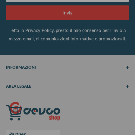
Invia
Letta la
Privacy Policy
, presto il mio consenso per l’invio a
mezzo email, di comunicazioni informative e promozionali.
INFORMAZIONI
Chi siamo
AREA LEGALE
Metodi di pagamento
Spedizioni
Termini e Condizioni
Richiedi preventivo
Informativa su resi e rimborsi
Contattaci
Privacy Policy
Cookie Policy