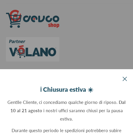
Spedizioni
Termini e Condizioni
Richiedi preventivo
Informativa su resi e rimborsi
Contattaci
Privacy Policy
Cookie Policy
Aggiorna le preferenze sui cookie
Devco srl Via Marzabotto, 59 - 20037 Paderno Dugnano (MI) - Italy
ℹ️ Chiusura estiva ☀️
C.Fisc. P.IVA 09934830960
Gentile Cliente, ci concediamo qualche giorno di riposo.
Dal
10 al 21 agosto
i nostri uffici saranno chiusi per la pausa
Seguici
estiva.
Durante questo periodo le spedizioni potrebbero subire