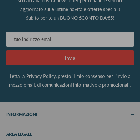
Iscriviti alla nostra newsletter per rimanere sempre
aggiornato sulle ultime novità e offerte speciali!
Subito per te un
BUONO SCONTO DA €5!
Il tuo indirizzo email
Invia
Letta la
Privacy Policy
, presto il mio consenso per l’invio a
mezzo email, di comunicazioni informative e promozionali.
INFORMAZIONI
Chi siamo
AREA LEGALE
Metodi di pagamento