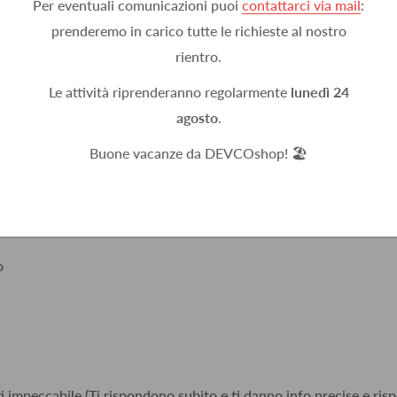
Per eventuali comunicazioni puoi
contattarci via mail
:
n un giorno, ben imballato.
prenderemo in carico tutte le richieste al nostro
rientro.
Le attività riprenderanno regolarmente
lunedì 24
agosto
.
accurata. Non si può pretendere di più sono eccezionali
Buone vacanze da DEVCOshop! 🏖️
o
i impeccabile (Ti rispondono subito e ti danno info precise e risp