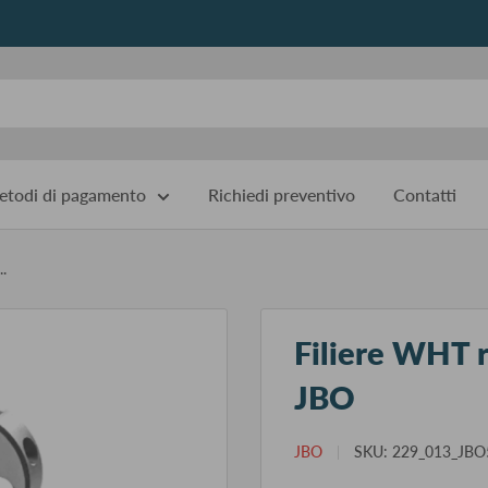
todi di pagamento
Richiedi preventivo
Contatti
.
Filiere WHT r
JBO
JBO
SKU:
229_013_JB