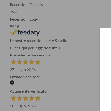
Recensioni Feedaty
299
Recensioni Ebay
9449
Le nostre recensioni a 4 e 5 stelle.
Clicca qui per leggerle tutte >
Precedente
Successivo
27 Luglio 2026
Ottimo venditore
Acquirente verificato
18 Luglio 2026