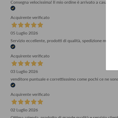
Consegna velocissima! Il mio ordine è arrivato a casa mia i
Acquirente verificato
05 Luglio 2026
Servizio eccellente, prodotti di qualità, spedizione molto 
Acquirente verificato
03 Luglio 2026
venditore puntuale e correttisssimo come pochi ce ne son
Acquirente verificato
02 Luglio 2026
Ottima azienda, prodotto di grande qualità e servizio client