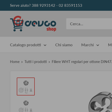
Vai
Serve aiuto? 388 9293142 - 02 83591153
al
contenuto
DEVCOshop
Catalogo prodotti
Chi siamo
Marchi
Me
Home
Tutti i prodotti
Filiere WHT regolari per ottone DIN47..