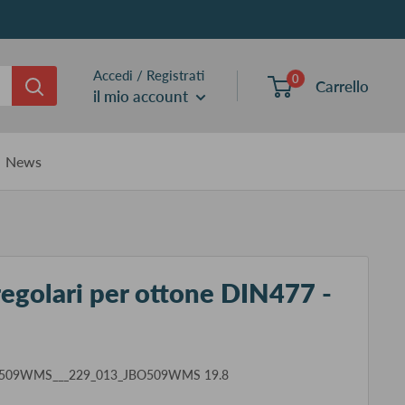
Accedi / Registrati
0
Carrello
il mio account
News
egolari per ottone DIN477 -
O509WMS___229_013_JBO509WMS 19.8