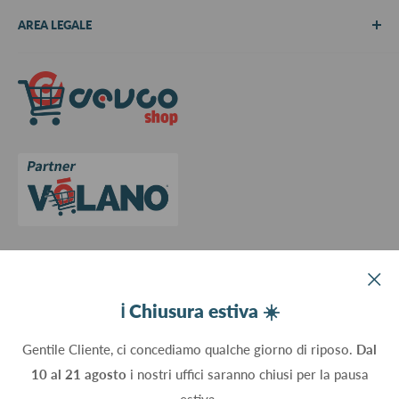
Chi siamo
AREA LEGALE
Metodi di pagamento
Spedizioni
Termini e Condizioni
Richiedi preventivo
Informativa su resi e rimborsi
Contattaci
Privacy Policy
Cookie Policy
Aggiorna le preferenze sui cookie
Devco srl Via Marzabotto, 59 - 20037 Paderno Dugnano (MI) - Italy
ℹ️ Chiusura estiva ☀️
C.Fisc. P.IVA 09934830960
Gentile Cliente, ci concediamo qualche giorno di riposo.
Dal
10 al 21 agosto
i nostri uffici saranno chiusi per la pausa
Seguici