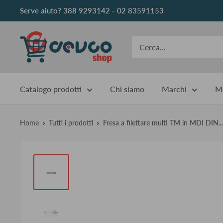
Vai
Serve aiuto? 388 9293142 - 02 83591153
al
contenuto
DEVCOshop
Catalogo prodotti
Chi siamo
Marchi
Me
Home
Tutti i prodotti
Fresa a filettare multi TM in MDI DIN...