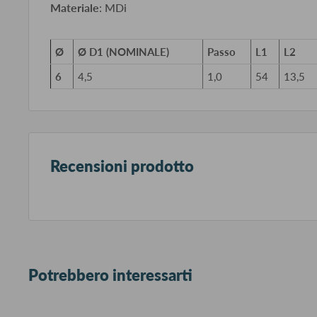
Materiale
: MDi
Ø
Ø D1 (NOMINALE)
Passo
L1
L2
6
4,5
1,0
54
13,5
Recensioni prodotto
Potrebbero interessarti