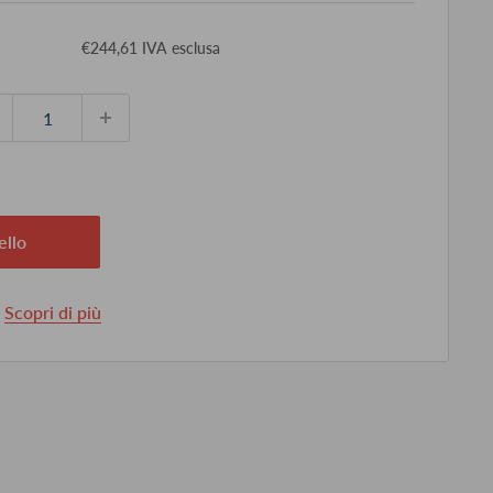
ezzo
€244,61 IVA esclusa
ontato
ello
.
Scopri di più