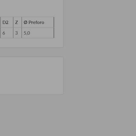
D2
Z
Ø Preforo
6
3
5,0