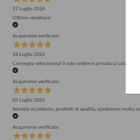
27 Luglio 2026
Ottimo venditore
Acquirente verificato
18 Luglio 2026
Consegna velocissima! Il mio ordine è arrivato a casa mia i
Acquirente verificato
05 Luglio 2026
Servizio eccellente, prodotti di qualità, spedizione molto 
Acquirente verificato