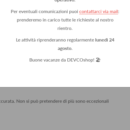
Per eventuali comunicazioni puoi
contattarci via mail
:
prenderemo in carico tutte le richieste al nostro
rientro.
Le attività riprenderanno regolarmente
lunedì 24
agosto
.
n un giorno, ben imballato.
Buone vacanze da DEVCOshop! 🏖️
accurata. Non si può pretendere di più sono eccezionali