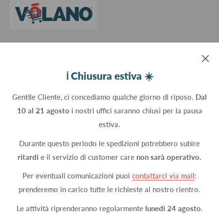
Devco srl Via Marzabotto, 59 - 20037 Paderno Dugnano (MI) - Italy
ℹ️ Chiusura estiva ☀️
C.Fisc. P.IVA 09934830960
Gentile Cliente, ci concediamo qualche giorno di riposo.
Dal
10 al 21 agosto
i nostri uffici saranno chiusi per la pausa
Seguici
estiva.
Durante questo periodo le spedizioni potrebbero subire
ritardi
e il servizio di customer care
non sarà operativo.
Accettiamo
Per eventuali comunicazioni puoi
contattarci via mail
:
prenderemo in carico tutte le richieste al nostro rientro.
Le attività riprenderanno regolarmente
lunedì 24 agosto
.
© 2026 DEVCOshop