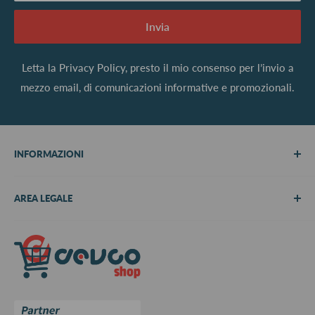
Invia
Letta la
Privacy Policy
, presto il mio consenso per l’invio a
mezzo email, di comunicazioni informative e promozionali.
INFORMAZIONI
Chi siamo
AREA LEGALE
Metodi di pagamento
Spedizioni
Termini e Condizioni
Richiedi preventivo
Informativa su resi e rimborsi
Contattaci
Privacy Policy
Cookie Policy
Aggiorna le preferenze sui cookie