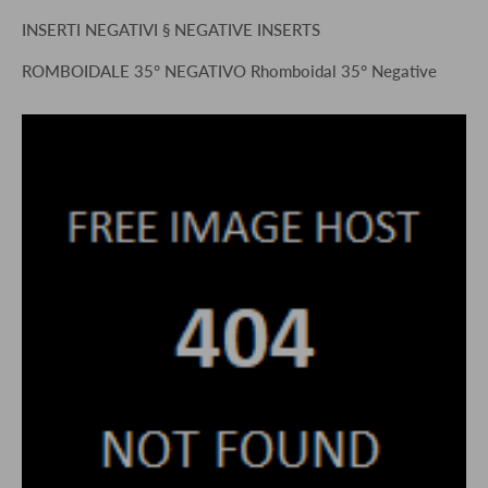
INSERTI NEGATIVI § NEGATIVE INSERTS
ROMBOIDALE 35° NEGATIVO Rhomboidal 35° Negative