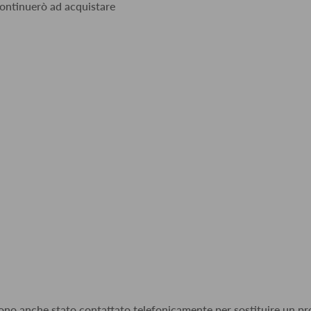
 continuerò ad acquistare
 sono anche stato contattato telefonicamente per sostituire un pro