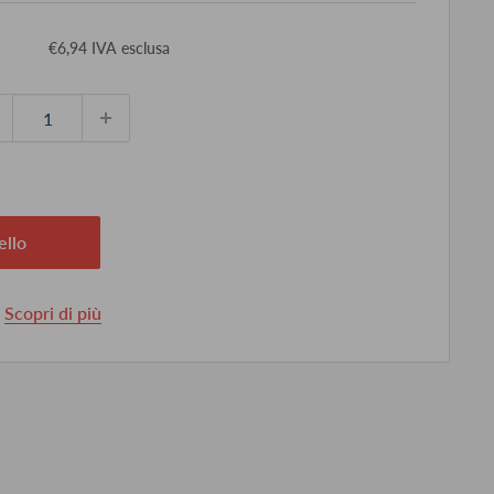
ezzo
€6,94 IVA esclusa
ontato
ello
.
Scopri di più