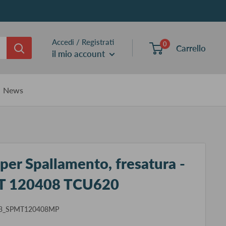
Accedi / Registrati
0
Carrello
il mio account
News
 per Spallamento, fresatura -
MT 120408 TCU620
13_SPMT120408MP