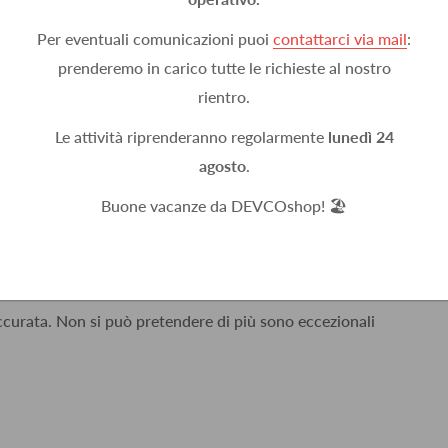
Per eventuali comunicazioni puoi
contattarci via mail
:
prenderemo in carico tutte le richieste al nostro
rientro.
Le attività riprenderanno regolarmente
lunedì 24
agosto
.
n un giorno, ben imballato.
Buone vacanze da DEVCOshop! 🏖️
accurata. Non si può pretendere di più sono eccezionali