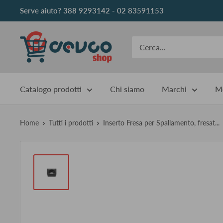
Vai
Serve aiuto? 388 9293142 - 02 83591153
al
contenuto
DEVCOshop
Catalogo prodotti
Chi siamo
Marchi
Me
Home
Tutti i prodotti
Inserto Fresa per Spallamento, fresat...