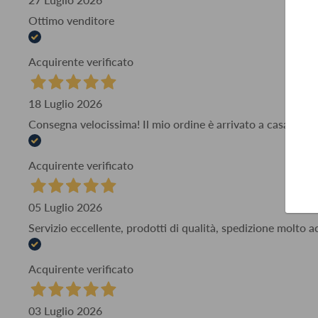
Ottimo venditore
Acquirente verificato
18 Luglio 2026
Consegna velocissima! Il mio ordine è arrivato a casa mia i
Acquirente verificato
05 Luglio 2026
Servizio eccellente, prodotti di qualità, spedizione molto 
Acquirente verificato
03 Luglio 2026