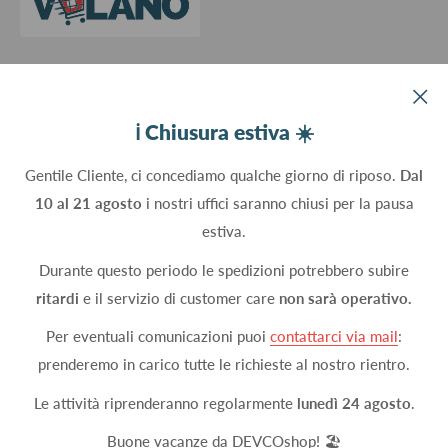
Devco srl Via Marzabotto, 59 - 20037 Paderno Dugnano (MI) - Italy
ℹ️ Chiusura estiva ☀️
C.Fisc. P.IVA 09934830960
Gentile Cliente, ci concediamo qualche giorno di riposo.
Dal
10 al 21 agosto
i nostri uffici saranno chiusi per la pausa
Seguici
estiva.
Durante questo periodo le spedizioni potrebbero subire
ritardi
e il servizio di customer care
non sarà operativo.
Accettiamo
Per eventuali comunicazioni puoi
contattarci via mail
:
prenderemo in carico tutte le richieste al nostro rientro.
Le attività riprenderanno regolarmente
lunedì 24 agosto
.
© 2026 DEVCOshop
Metodi di pagamento attivi
Buone vacanze da DEVCOshop! 🏖️