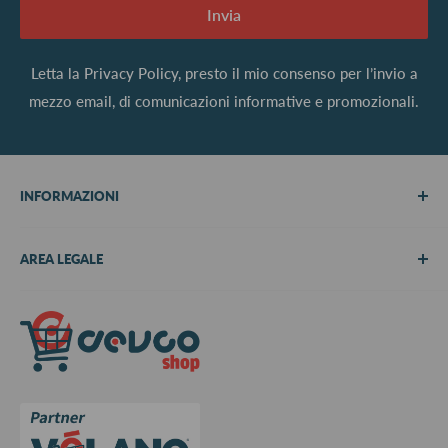
Invia
Letta la
Privacy Policy
, presto il mio consenso per l’invio a
mezzo email, di comunicazioni informative e promozionali.
INFORMAZIONI
Chi siamo
AREA LEGALE
Metodi di pagamento
Spedizioni
Termini e Condizioni
Richiedi preventivo
Informativa su resi e rimborsi
Contattaci
Privacy Policy
Cookie Policy
Aggiorna le preferenze sui cookie