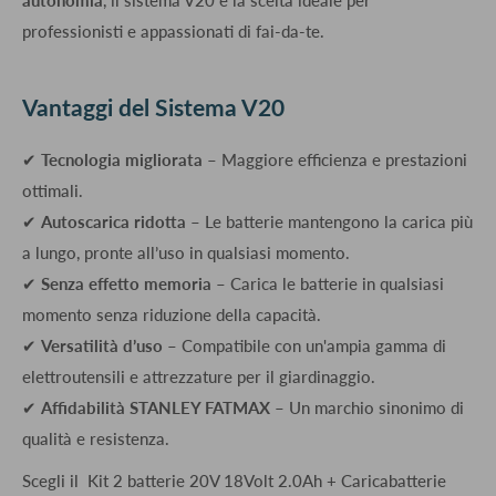
autonomia
, il sistema V20 è la scelta ideale per
professionisti e appassionati di fai-da-te.
Vantaggi del Sistema V20
✔
Tecnologia migliorata
– Maggiore efficienza e prestazioni
ottimali.
✔
Autoscarica ridotta
– Le batterie mantengono la carica più
a lungo, pronte all’uso in qualsiasi momento.
✔
Senza effetto memoria
– Carica le batterie in qualsiasi
momento senza riduzione della capacità.
✔
Versatilità d’uso
– Compatibile con un'ampia gamma di
elettroutensili e attrezzature per il giardinaggio.
✔
Affidabilità STANLEY FATMAX
– Un marchio sinonimo di
qualità e resistenza.
Scegli il Kit 2 batterie 20V 18Volt 2.0Ah + Caricabatterie