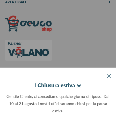
AREA LEGALE
Metodi di pagamento
Spedizioni
Termini e Condizioni
Richiedi preventivo
Informativa su resi e rimborsi
Contattaci
Privacy Policy
Cookie Policy
Aggiorna le preferenze sui cookie
Devco srl Via Marzabotto, 59 - 20037 Paderno Dugnano (MI) - Italy
ℹ️ Chiusura estiva ☀️
C.Fisc. P.IVA 09934830960
Gentile Cliente, ci concediamo qualche giorno di riposo.
Dal
10 al 21 agosto
i nostri uffici saranno chiusi per la pausa
Seguici
estiva.