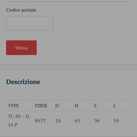
Codice postale
Stima
Descrizione
TYPE
CODE
D
H
E
L
TC 40 – D.
8677
16
65
36
54
16 P