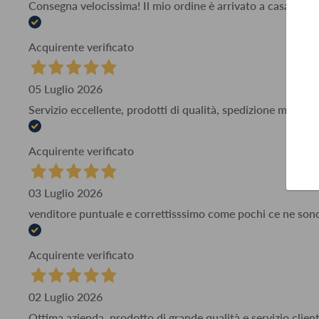
Consegna velocissima! Il mio ordine è arrivato a casa mia i
Acquirente verificato
05 Luglio 2026
Servizio eccellente, prodotti di qualità, spedizione molto 
Acquirente verificato
03 Luglio 2026
venditore puntuale e correttisssimo come pochi ce ne son
Acquirente verificato
02 Luglio 2026
Ottima azienda, prodotto di grande qualità e servizio client