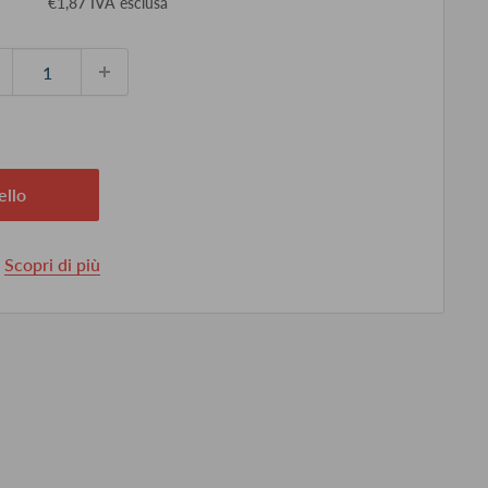
€1,87 IVA esclusa
ontato
ello
.
Scopri di più