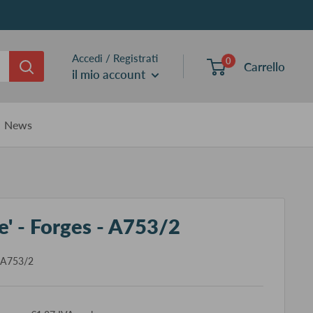
Accedi / Registrati
0
Carrello
il mio account
News
' - Forges - A753/2
_A753/2
ezzo