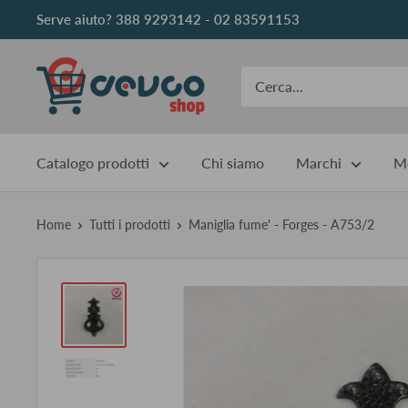
Vai
Serve aiuto? 388 9293142 - 02 83591153
al
contenuto
DEVCOshop
Catalogo prodotti
Chi siamo
Marchi
Me
Home
Tutti i prodotti
Maniglia fume' - Forges - A753/2