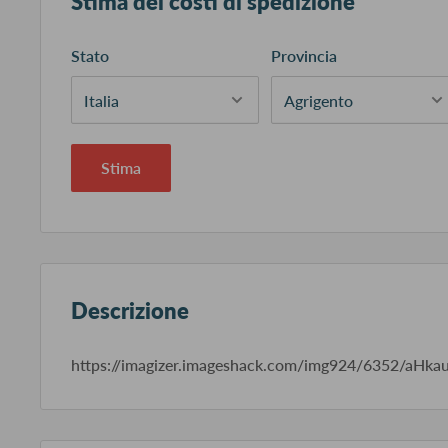
Stima dei costi di spedizione
Stato
Provincia
Stima
Descrizione
https://imagizer.imageshack.com/img924/6352/aHkau