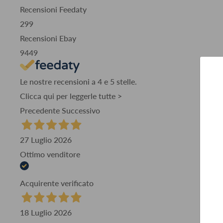
Recensioni Feedaty
299
Recensioni Ebay
9449
Le nostre recensioni a 4 e 5 stelle.
Clicca qui per leggerle tutte >
Precedente
Successivo
27 Luglio 2026
Ottimo venditore
Acquirente verificato
18 Luglio 2026