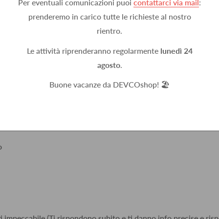
Per eventuali comunicazioni puoi
contattarci via mail
:
n un giorno, ben imballato.
prenderemo in carico tutte le richieste al nostro
rientro.
Le attività riprenderanno regolarmente
lunedì 24
agosto
.
accurata. Non si può pretendere di più sono eccezionali
Buone vacanze da DEVCOshop! 🏖️
o
i impeccabile (Ti rispondono subito e ti danno info precise e risp