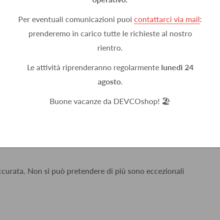
Per eventuali comunicazioni puoi
contattarci via mail
:
prenderemo in carico tutte le richieste al nostro
rientro.
Le attività riprenderanno regolarmente
lunedì 24
agosto
.
n un giorno, ben imballato.
Buone vacanze da DEVCOshop! 🏖️
accurata. Non si può pretendere di più sono eccezionali