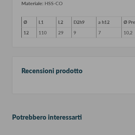
Materiale
: HSS-CO
Ø
L1
L2
D2h9
a h12
Ø Pre
12
110
29
9
7
10,2
Recensioni prodotto
Potrebbero interessarti