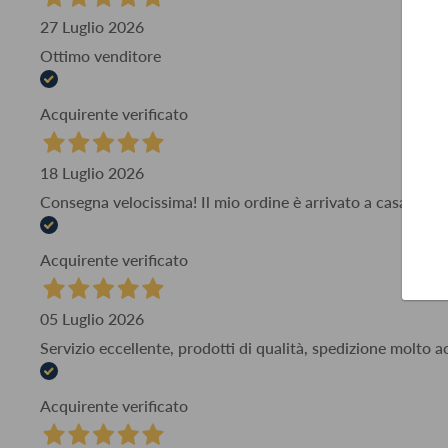
27 Luglio 2026
Ottimo venditore
Acquirente verificato
18 Luglio 2026
Consegna velocissima! Il mio ordine è arrivato a casa mia i
Acquirente verificato
05 Luglio 2026
Servizio eccellente, prodotti di qualità, spedizione molto 
Acquirente verificato