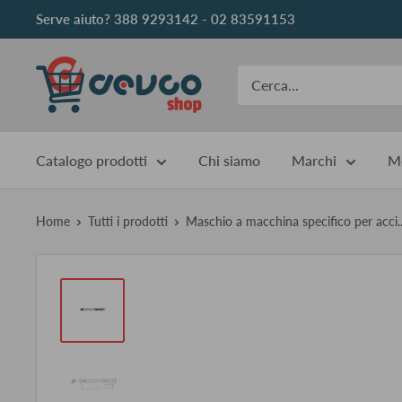
Vai
Serve aiuto? 388 9293142 - 02 83591153
al
contenuto
DEVCOshop
Catalogo prodotti
Chi siamo
Marchi
Me
Home
Tutti i prodotti
Maschio a macchina specifico per acci..