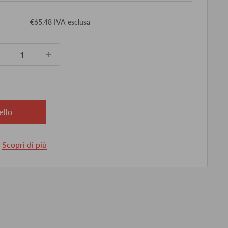
ezzo
€65,48 IVA esclusa
ontato
ello
.
Scopri di più