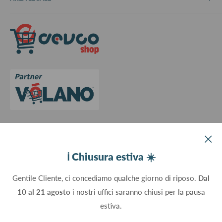
Metodi di pagamento
Spedizioni
Termini e Condizioni
Richiedi preventivo
Informativa su resi e rimborsi
Contattaci
Privacy Policy
Cookie Policy
Aggiorna le preferenze sui cookie
Devco srl Via Marzabotto, 59 - 20037 Paderno Dugnano (MI) - Italy
ℹ️ Chiusura estiva ☀️
C.Fisc. P.IVA 09934830960
Gentile Cliente, ci concediamo qualche giorno di riposo.
Dal
10 al 21 agosto
i nostri uffici saranno chiusi per la pausa
Seguici
estiva.