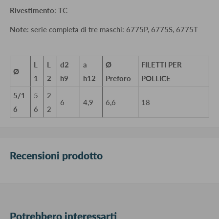
Rivestimento
: TC
Note
: serie completa di tre maschi: 6775P, 6775S, 6775T
L
L
d2
a
Ø
FILETTI PER
Ø
1
2
h9
h12
Preforo
POLLICE
5/1
5
2
6
4,9
6,6
18
6
6
2
Recensioni prodotto
Potrebbero interessarti