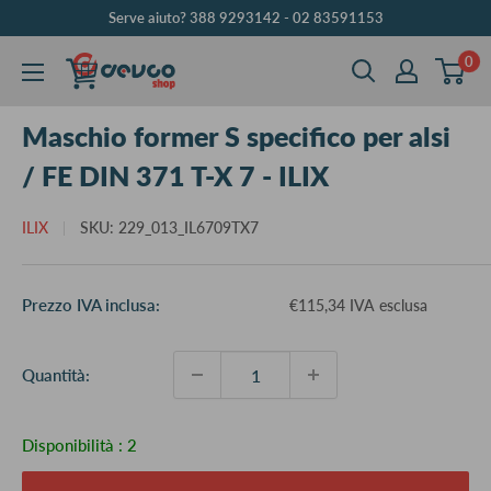
Vai
Serve aiuto? 388 9293142 - 02 83591153
al
0
DEVCOshop
contenuto
Maschio former S specifico per alsi
/ FE DIN 371 T-X 7 - ILIX
ILIX
SKU:
229_013_IL6709TX7
Prezzo
Prezzo IVA inclusa:
€115,34 IVA esclusa
scontato
Quantità:
Disponibilità :
2