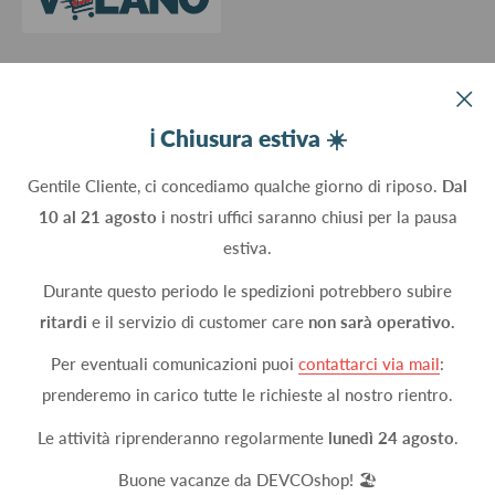
Devco srl Via Marzabotto, 59 - 20037 Paderno Dugnano (MI) - Italy
ℹ️ Chiusura estiva ☀️
C.Fisc. P.IVA 09934830960
Gentile Cliente, ci concediamo qualche giorno di riposo.
Dal
10 al 21 agosto
i nostri uffici saranno chiusi per la pausa
Seguici
estiva.
Durante questo periodo le spedizioni potrebbero subire
ritardi
e il servizio di customer care
non sarà operativo.
Accettiamo
Per eventuali comunicazioni puoi
contattarci via mail
:
prenderemo in carico tutte le richieste al nostro rientro.
Le attività riprenderanno regolarmente
lunedì 24 agosto
.
© 2026 DEVCOshop
Metodi di pagamento attivi
Buone vacanze da DEVCOshop! 🏖️