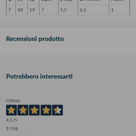
7
80
19
7
5,5
6,5
1
Recensioni prodotto
Potrebbero interessarti
Ottimo
4,5
/5
9.748