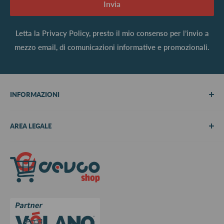
Invia
Letta la
Privacy Policy
, presto il mio consenso per l’invio a
mezzo email, di comunicazioni informative e promozionali.
INFORMAZIONI
Chi siamo
AREA LEGALE
Metodi di pagamento
Spedizioni
Termini e Condizioni
Richiedi preventivo
Informativa su resi e rimborsi
Contattaci
Privacy Policy
Cookie Policy
Aggiorna le preferenze sui cookie