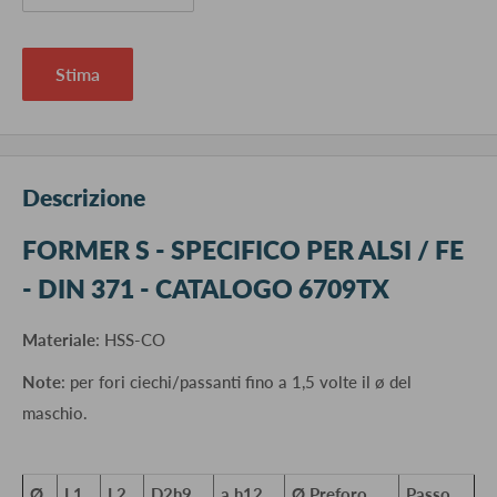
Stima
Descrizione
FORMER S - SPECIFICO PER ALSI / FE
- DIN 371 - CATALOGO 6709TX
Materiale
: HSS-CO
Note
: per fori ciechi/passanti fino a 1,5 volte il ø del
maschio.
Ø
L1
L2
D2h9
a h12
Ø Preforo
Passo