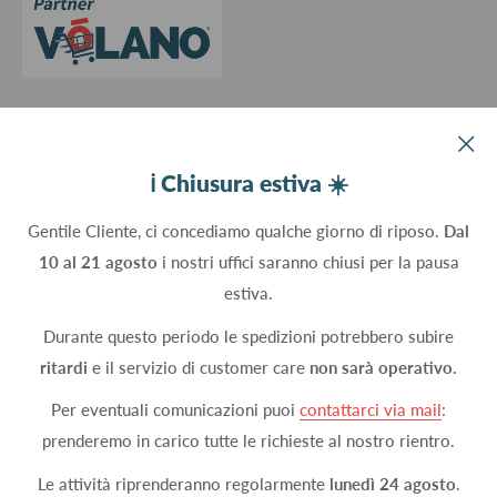
Aggiorna le preferenze sui cookie
Devco srl Via Marzabotto, 59 - 20037 Paderno Dugnano (MI) - Italy
ℹ️ Chiusura estiva ☀️
C.Fisc. P.IVA 09934830960
Gentile Cliente, ci concediamo qualche giorno di riposo.
Dal
10 al 21 agosto
i nostri uffici saranno chiusi per la pausa
Seguici
estiva.
Durante questo periodo le spedizioni potrebbero subire
ritardi
e il servizio di customer care
non sarà operativo.
Accettiamo
Per eventuali comunicazioni puoi
contattarci via mail
:
prenderemo in carico tutte le richieste al nostro rientro.
Le attività riprenderanno regolarmente
lunedì 24 agosto
.
© 2026 DEVCOshop