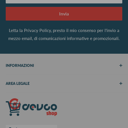
Invia
Letta la
Privacy Policy
, presto il mio consenso per l’invio a
mezzo email, di comunicazioni informative e promozionali.
INFORMAZIONI
Chi siamo
AREA LEGALE
Metodi di pagamento
Spedizioni
Termini e Condizioni
Richiedi preventivo
Informativa su resi e rimborsi
Contattaci
Privacy Policy
Cookie Policy