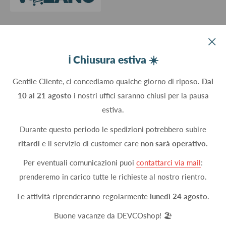
Devco srl Via Marzabotto, 59 - 20037 Paderno Dugnano (MI) - Italy
ℹ️ Chiusura estiva ☀️
C.Fisc. P.IVA 09934830960
Gentile Cliente, ci concediamo qualche giorno di riposo.
Dal
10 al 21 agosto
i nostri uffici saranno chiusi per la pausa
Seguici
estiva.
Durante questo periodo le spedizioni potrebbero subire
ritardi
e il servizio di customer care
non sarà operativo.
Accettiamo
Per eventuali comunicazioni puoi
contattarci via mail
:
prenderemo in carico tutte le richieste al nostro rientro.
Le attività riprenderanno regolarmente
lunedì 24 agosto
.
© 2026 DEVCOshop
Metodi di pagamento attivi
Buone vacanze da DEVCOshop! 🏖️