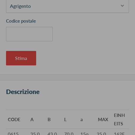
Codice postale
Stima
Descrizione
EINH
CODE
A
B
L
a
MAX
EITS
0615
35.0
43.0
70.0
15o
25.0
162E