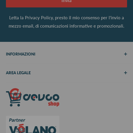
Invia
Letta la
Privacy Policy
, presto il mio consenso per l’invio a
mezzo email, di comunicazioni informative e promozionali.
INFORMAZIONI
Chi siamo
AREA LEGALE
Metodi di pagamento
Spedizioni
Termini e Condizioni
Richiedi preventivo
Informativa su resi e rimborsi
Contattaci
Privacy Policy
Cookie Policy
Aggiorna le preferenze sui cookie