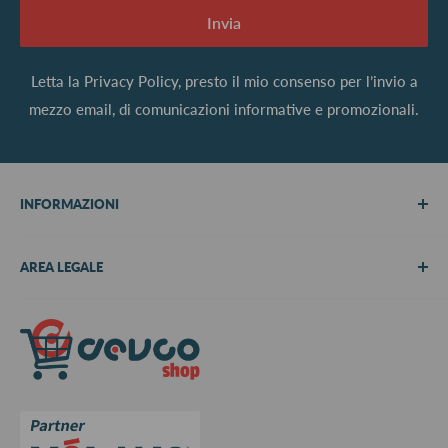
Invia
Letta la
Privacy Policy
, presto il mio consenso per l’invio a
mezzo email, di comunicazioni informative e promozionali.
INFORMAZIONI
Chi siamo
AREA LEGALE
Metodi di pagamento
Spedizioni
Termini e Condizioni
Richiedi preventivo
Informativa su resi e rimborsi
Contattaci
Privacy Policy
Cookie Policy
Aggiorna le preferenze sui cookie