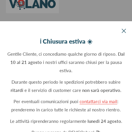
Devco srl Via Marzabotto, 59 - 20037 Paderno Dugnano (MI) - Italy
ℹ️ Chiusura estiva ☀️
C.Fisc. P.IVA 09934830960
Gentile Cliente, ci concediamo qualche giorno di riposo.
Dal
10 al 21 agosto
i nostri uffici saranno chiusi per la pausa
Seguici
estiva.
Durante questo periodo le spedizioni potrebbero subire
ritardi
e il servizio di customer care
non sarà operativo.
Accettiamo
Per eventuali comunicazioni puoi
contattarci via mail
:
prenderemo in carico tutte le richieste al nostro rientro.
Le attività riprenderanno regolarmente
lunedì 24 agosto
.
© 2026 DEVCOshop
Metodi di pagamento attivi