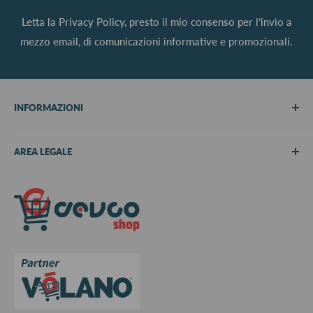
Letta la
Privacy Policy
, presto il mio consenso per l’invio a
mezzo email, di comunicazioni informative e promozionali.
INFORMAZIONI
Chi siamo
AREA LEGALE
Metodi di pagamento
Spedizioni
Termini e Condizioni
Richiedi preventivo
Informativa su resi e rimborsi
Contattaci
Privacy Policy
Cookie Policy
Aggiorna le preferenze sui cookie