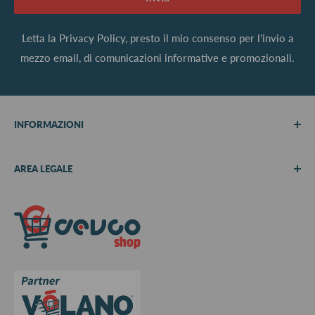
Letta la
Privacy Policy
, presto il mio consenso per l’invio a
mezzo email, di comunicazioni informative e promozionali.
INFORMAZIONI
Chi siamo
AREA LEGALE
Metodi di pagamento
Spedizioni
Termini e Condizioni
Richiedi preventivo
Informativa su resi e rimborsi
Contattaci
Privacy Policy
Cookie Policy
Aggiorna le preferenze sui cookie