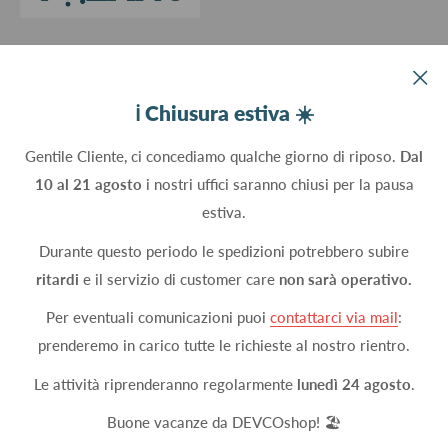
Devco srl Via Marzabotto, 59 - 20037 Paderno Dugnano (MI) - Italy
ℹ️ Chiusura estiva ☀️
C.Fisc. P.IVA 09934830960
Gentile Cliente, ci concediamo qualche giorno di riposo.
Dal
10 al 21 agosto
i nostri uffici saranno chiusi per la pausa
Seguici
estiva.
Durante questo periodo le spedizioni potrebbero subire
ritardi
e il servizio di customer care
non sarà operativo.
Accettiamo
Per eventuali comunicazioni puoi
contattarci via mail
:
prenderemo in carico tutte le richieste al nostro rientro.
Le attività riprenderanno regolarmente
lunedì 24 agosto
.
© 2026 DEVCOshop
Metodi di pagamento attivi
Buone vacanze da DEVCOshop! 🏖️