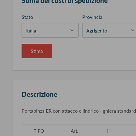
Stima dei costi di spedizione
Stato
Provincia
Stima
Descrizione
Portapinza ER con attacco cilindrico - ghiera standard
TIPO
Art.
H