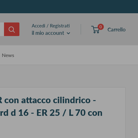
Accedi / Registrati
0
Carrello
il mio account
News
 con attacco cilindrico -
rd d 16 - ER 25 / L 70 con