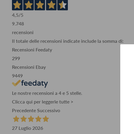
4,5
/5
9.748
recensioni
Il totale delle recensioni indicate include la somma di:
Recensioni Feedaty
299
Recensioni Ebay
9449
Le nostre recensioni a 4 e 5 stelle.
Clicca qui per leggerle tutte >
Precedente
Successivo
27 Luglio 2026