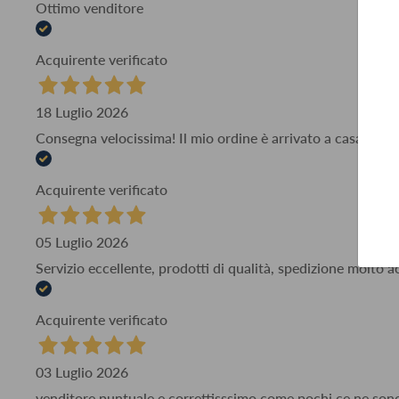
Ottimo venditore
Acquirente verificato
18 Luglio 2026
Consegna velocissima! Il mio ordine è arrivato a casa mia i
Acquirente verificato
05 Luglio 2026
Servizio eccellente, prodotti di qualità, spedizione molto 
Acquirente verificato
03 Luglio 2026
venditore puntuale e correttisssimo come pochi ce ne son