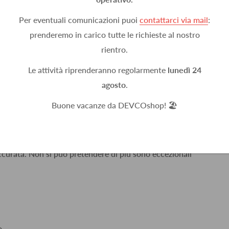
Per eventuali comunicazioni puoi
contattarci via mail
:
prenderemo in carico tutte le richieste al nostro
rientro.
Le attività riprenderanno regolarmente
lunedì 24
n un giorno, ben imballato.
agosto
.
Buone vacanze da DEVCOshop! 🏖️
accurata. Non si può pretendere di più sono eccezionali
o