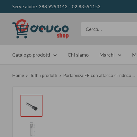
Vai
Serve aiuto? 388 9293142 - 02 83591153
al
contenuto
DEVCOshop
Catalogo prodotti
Chi siamo
Marchi
Me
Home
Tutti i prodotti
Portapinza ER con attacco cilindrico ...