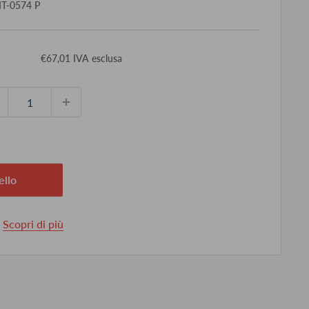
T-0574 P
ezzo
€67,01 IVA esclusa
ontato
ello
.
Scopri di più