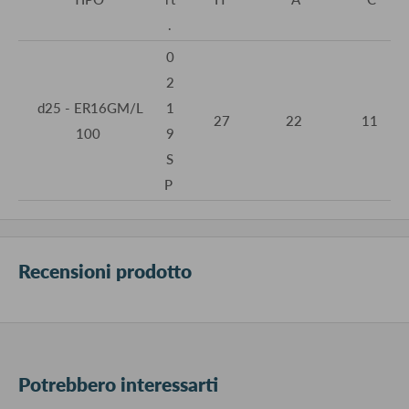
.
0
2
d25 - ER16GM/L
1
27
22
11
100
9
S
P
Recensioni prodotto
Potrebbero interessarti