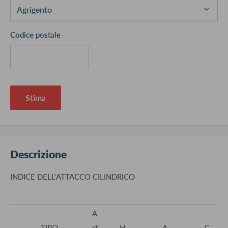
Codice postale
Stima
Descrizione
INDICE DELL'ATTACCO CILINDRICO
A
TIPO
rt
H
A
C