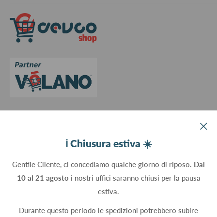
Spedizioni
Termini e Condizioni
Richiedi preventivo
Informativa su resi e rimborsi
Contattaci
Privacy Policy
Cookie Policy
Aggiorna le preferenze sui cookie
Devco srl Via Marzabotto, 59 - 20037 Paderno Dugnano (MI) - Italy
ℹ️ Chiusura estiva ☀️
C.Fisc. P.IVA 09934830960
Gentile Cliente, ci concediamo qualche giorno di riposo.
Dal
10 al 21 agosto
i nostri uffici saranno chiusi per la pausa
Seguici
estiva.
Durante questo periodo le spedizioni potrebbero subire