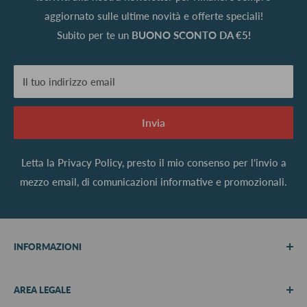
aggiornato sulle ultime novità e offerte speciali!
Subito per te un
BUONO SCONTO DA €5!
Il tuo indirizzo email
Invia
Letta la
Privacy Policy
, presto il mio consenso per l’invio a
mezzo email, di comunicazioni informative e promozionali.
INFORMAZIONI
Chi siamo
AREA LEGALE
Metodi di pagamento