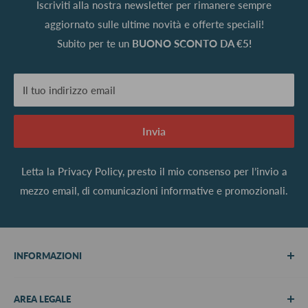
Iscriviti alla nostra newsletter per rimanere sempre
aggiornato sulle ultime novità e offerte speciali!
Subito per te un
BUONO SCONTO DA €5!
Il tuo indirizzo email
Invia
Letta la
Privacy Policy
, presto il mio consenso per l’invio a
mezzo email, di comunicazioni informative e promozionali.
INFORMAZIONI
Chi siamo
AREA LEGALE
Metodi di pagamento