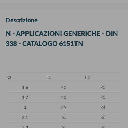
Descrizione
N - APPLICAZIONI GENERICHE - DIN
338 - CATALOGO 6151TN
Ø
L1
L2
1.6
43
20
1.7
43
20
2
49
24
3.1
65
36
3.3
65
36