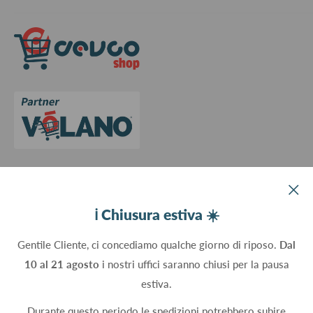
Spedizioni
Termini e Condizioni
Richiedi preventivo
Informativa su resi e rimborsi
Contattaci
Privacy Policy
Cookie Policy
Aggiorna le preferenze sui cookie
Devco srl Via Marzabotto, 59 - 20037 Paderno Dugnano (MI) - Italy
ℹ️ Chiusura estiva ☀️
C.Fisc. P.IVA 09934830960
Gentile Cliente, ci concediamo qualche giorno di riposo.
Dal
10 al 21 agosto
i nostri uffici saranno chiusi per la pausa
Seguici
estiva.
Durante questo periodo le spedizioni potrebbero subire