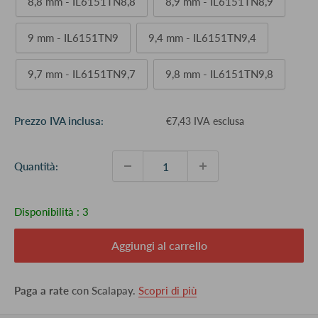
8,8 mm - IL6151TN8,8
8,9 mm - IL6151TN8,9
9 mm - IL6151TN9
9,4 mm - IL6151TN9,4
9,7 mm - IL6151TN9,7
9,8 mm - IL6151TN9,8
Prezzo
Prezzo IVA inclusa:
€7,43 IVA esclusa
scontato
Quantità:
Disponibilità :
3
Aggiungi al carrello
Paga a rate
con Scalapay.
Scopri di più