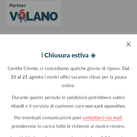
Aggiorna le preferenze sui cookie
Devco srl Via Marzabotto, 59 - 20037 Paderno Dugnano (MI) - Italy
ℹ️ Chiusura estiva ☀️
C.Fisc. P.IVA 09934830960
Gentile Cliente, ci concediamo qualche giorno di riposo.
Dal
10 al 21 agosto
i nostri uffici saranno chiusi per la pausa
Seguici
estiva.
Durante questo periodo le spedizioni potrebbero subire
ritardi
e il servizio di customer care
non sarà operativo.
Accettiamo
Per eventuali comunicazioni puoi
contattarci via mail
:
prenderemo in carico tutte le richieste al nostro rientro.