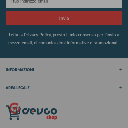
Il tuo indirizzo email
Invia
Letta la
Privacy Policy
, presto il mio consenso per l’invio a
mezzo email, di comunicazioni informative e promozionali.
INFORMAZIONI
Chi siamo
AREA LEGALE
Metodi di pagamento
Spedizioni
Termini e Condizioni
Richiedi preventivo
Informativa su resi e rimborsi
Contattaci
Privacy Policy
Cookie Policy