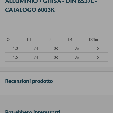
ALLUMINIO / GHISA - DIN 6537L -
CATALOGO 6003K
Ø
L1
L2
L4
D2h6
4.3
74
36
36
6
4.5
74
36
36
6
Recensioni prodotto
Potrebbero interessarti