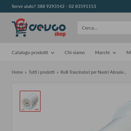
Vai
Serve aiuto? 388 9293142 - 02 83591153
al
contenuto
DEVCOshop
Catalogo prodotti
Chi siamo
Marchi
Me
Home
Tutti i prodotti
Rulli Trascinatori per Nastri Abrasiv...