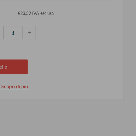
ezzo
€23,59 IVA esclusa
ontato
ello
.
Scopri di più