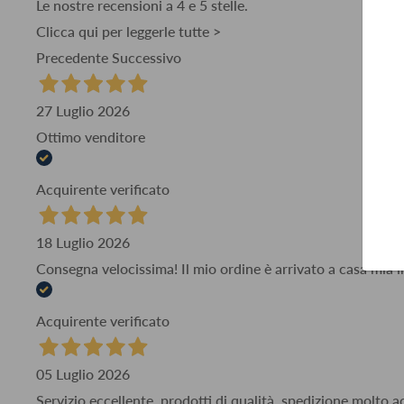
Le nostre recensioni a 4 e 5 stelle.
Clicca qui per leggerle tutte >
Precedente
Successivo
27 Luglio 2026
Ottimo venditore
Acquirente verificato
18 Luglio 2026
Consegna velocissima! Il mio ordine è arrivato a casa mia i
Acquirente verificato
05 Luglio 2026
Servizio eccellente, prodotti di qualità, spedizione molto 