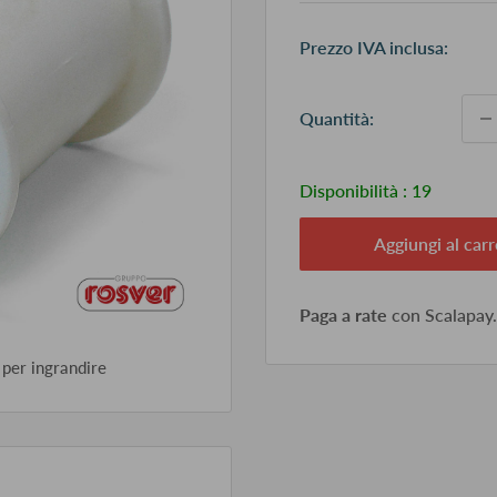
Pr
Prezzo IVA inclusa:
sc
Quantità:
Disponibilità :
19
Aggiungi al carr
Paga a rate
con Scalapay
 per ingrandire