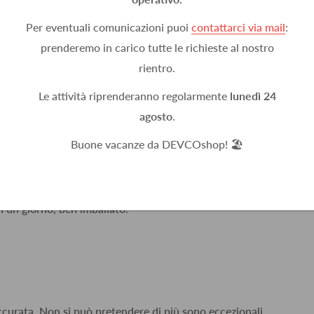
Per eventuali comunicazioni puoi
contattarci via mail
:
prenderemo in carico tutte le richieste al nostro
rientro.
Le attività riprenderanno regolarmente
lunedì 24
agosto
.
Buone vacanze da DEVCOshop! 🏖️
n un giorno, ben imballato.
accurata. Non si può pretendere di più sono eccezionali