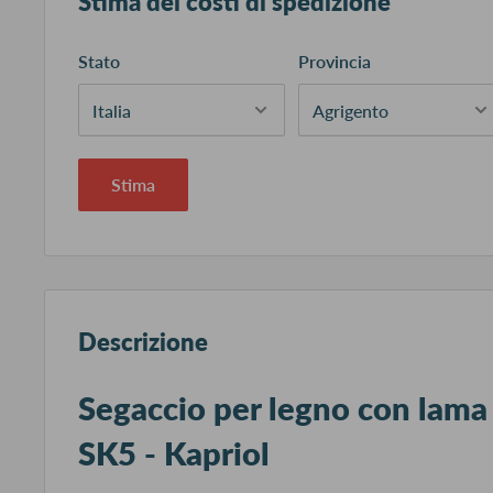
Stima dei costi di spedizione
Stato
Provincia
Stima
Descrizione
Segaccio per legno con lama 
SK5 - Kapriol