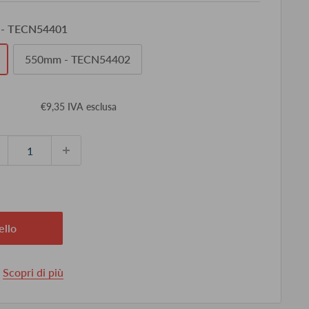
- TECN54401
550mm - TECN54402
ezzo
€9,35 IVA esclusa
ontato
ello
.
Scopri di più