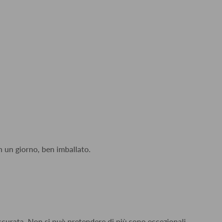
n un giorno, ben imballato.
accurata. Non si può pretendere di più sono eccezionali