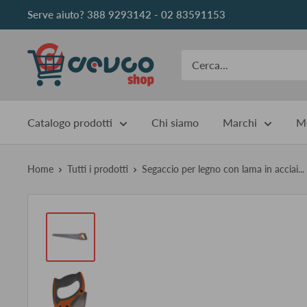
Vai
Serve aiuto? 388 9293142 - 02 83591153
al
contenuto
DEVCOshop
Catalogo prodotti
Chi siamo
Marchi
Me
Home
Tutti i prodotti
Segaccio per legno con lama in acciai...