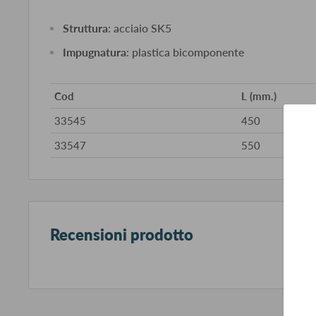
Struttura
: acciaio SK5
Impugnatura
: plastica bicomponente
Cod
L (mm.)
33545
450
33547
550
Recensioni prodotto