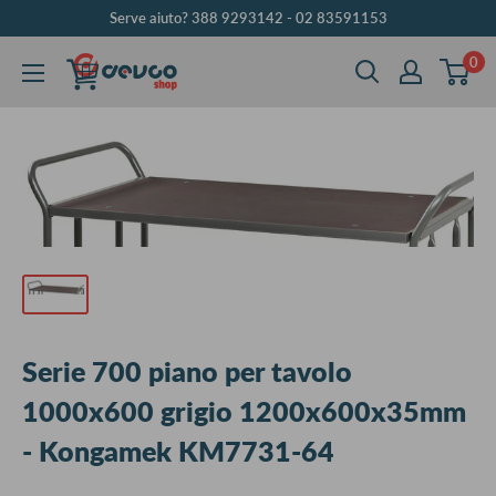
Vai
Serve aiuto? 388 9293142 - 02 83591153
al
0
DEVCOshop
contenuto
Serie 700 piano per tavolo
1000x600 grigio 1200x600x35mm
- Kongamek KM7731-64