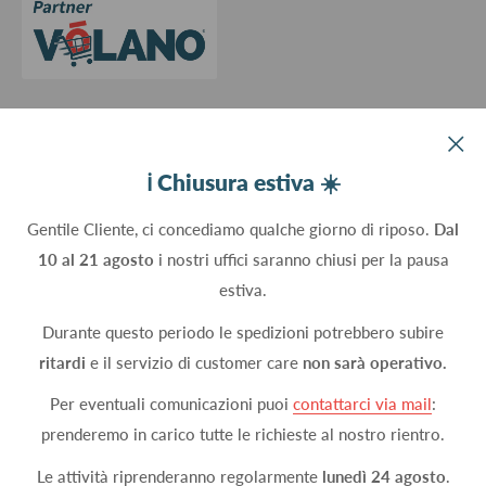
Aggiorna le preferenze sui cookie
Devco srl Via Marzabotto, 59 - 20037 Paderno Dugnano (MI) - Italy
ℹ️ Chiusura estiva ☀️
C.Fisc. P.IVA 09934830960
Gentile Cliente, ci concediamo qualche giorno di riposo.
Dal
10 al 21 agosto
i nostri uffici saranno chiusi per la pausa
Seguici
estiva.
Durante questo periodo le spedizioni potrebbero subire
ritardi
e il servizio di customer care
non sarà operativo.
Accettiamo
Per eventuali comunicazioni puoi
contattarci via mail
:
prenderemo in carico tutte le richieste al nostro rientro.
Le attività riprenderanno regolarmente
lunedì 24 agosto
.
© 2026 DEVCOshop