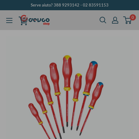
Vai
Serve aiuto? 388 9293142 - 02 83591153
al
0
DEVCOshop
contenuto