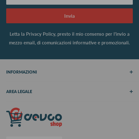
Invia
Letta la
Privacy Policy
, presto il mio consenso per l’invio a
mezzo email, di comunicazioni informative e promozionali.
INFORMAZIONI
Chi siamo
AREA LEGALE
Metodi di pagamento
Spedizioni
Termini e Condizioni
Richiedi preventivo
Informativa su resi e rimborsi
Contattaci
Privacy Policy
Cookie Policy