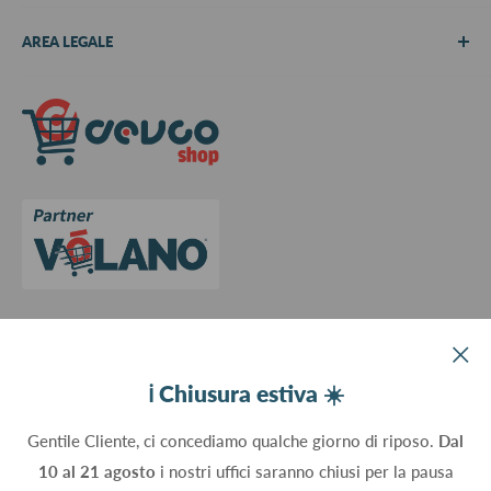
Chi siamo
AREA LEGALE
Metodi di pagamento
Spedizioni
Termini e Condizioni
Richiedi preventivo
Informativa su resi e rimborsi
Contattaci
Privacy Policy
Cookie Policy
Aggiorna le preferenze sui cookie
Devco srl Via Marzabotto, 59 - 20037 Paderno Dugnano (MI) - Italy
ℹ️ Chiusura estiva ☀️
C.Fisc. P.IVA 09934830960
Gentile Cliente, ci concediamo qualche giorno di riposo.
Dal
10 al 21 agosto
i nostri uffici saranno chiusi per la pausa
Seguici