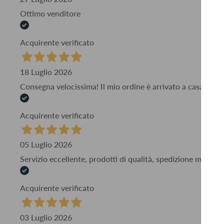
Ottimo venditore
Acquirente verificato
18 Luglio 2026
Consegna velocissima! Il mio ordine è arrivato a casa mia i
Acquirente verificato
05 Luglio 2026
Servizio eccellente, prodotti di qualità, spedizione molto 
Acquirente verificato
03 Luglio 2026