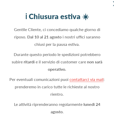
ℹ️ Chiusura estiva ☀️
Gentile Cliente, ci concediamo qualche giorno di
riposo.
Dal 10 al 21 agosto
i nostri uffici saranno
n un giorno, ben imballato.
chiusi per la pausa estiva.
Durante questo periodo le spedizioni potrebbero
subire
ritardi
e il servizio di customer care
non sarà
operativo.
Per eventuali comunicazioni puoi
contattarci via mail
:
accurata. Non si può pretendere di più sono eccezionali
prenderemo in carico tutte le richieste al nostro
rientro.
Le attività riprenderanno regolarmente
lunedì 24
agosto
.