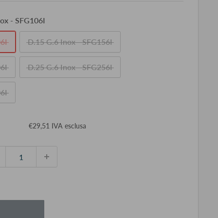
nox - SFG106I
6I
D.15 G.6 Inox - SFG156I
6I
D.25 G.6 Inox - SFG256I
6I
ezzo
€29,51 IVA esclusa
ontato