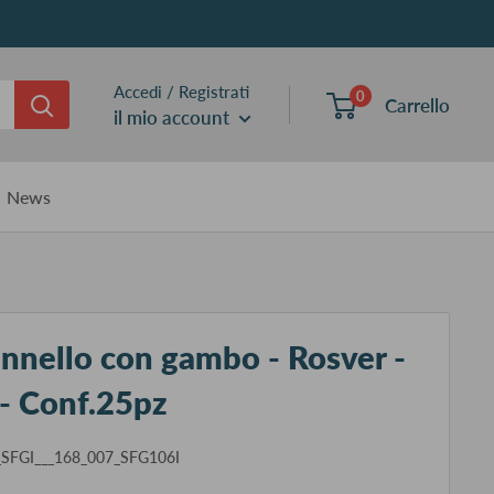
Accedi / Registrati
0
Carrello
il mio account
News
nnello con gambo - Rosver -
 - Conf.25pz
_SFGI___168_007_SFG106I