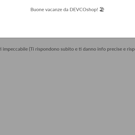
o
Buone vacanze da DEVCOshop! 🏖️
i impeccabile (Ti rispondono subito e ti danno info precise e risp