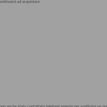
 continuerò ad acquistare
 sono anche stato contattato telefonicamente per sostituire un pro