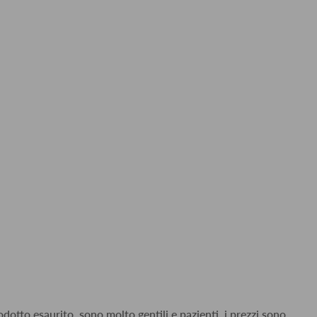
dotto esaurito, sono molto gentili e pazienti, i prezzi sono