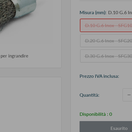
Misura (mm):
D.10 G.6 I
D.10 G.6 Inox - SFG10
D.20 G.6 Inox - SFG20
 per ingrandire
D.30 G.6 Inox - SFG30
Pr
Prezzo IVA inclusa:
sc
Quantità:
Disponibilità :
0
Esaurito