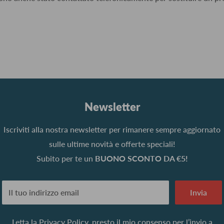
Newsletter
Iscriviti alla nostra newsletter per rimanere sempre aggiornato
sulle ultime novità e offerte speciali!
Subito per te un
BUONO SCONTO DA €5!
Il tuo indirizzo email
Invia
Letta la
Privacy Policy
, presto il mio consenso per l’invio a