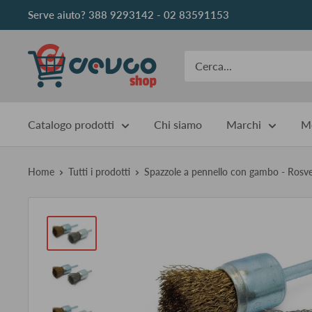
Vai
Serve aiuto? 388 9293142 - 02 83591153
al
contenuto
DEVCOshop
Catalogo prodotti
Chi siamo
Marchi
Me
Home
Tutti i prodotti
Spazzole a pennello con gambo - Rosve.