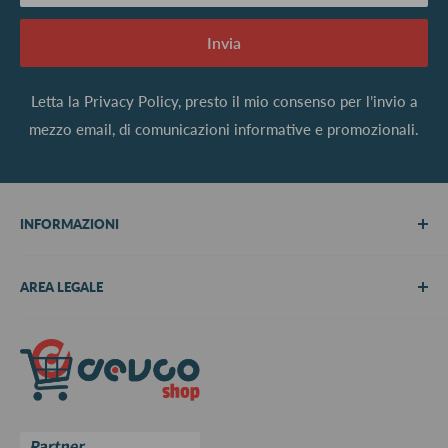
Invia
Letta la
Privacy Policy
, presto il mio consenso per l’invio a
mezzo email, di comunicazioni informative e promozionali.
INFORMAZIONI
Chi siamo
AREA LEGALE
Metodi di pagamento
Spedizioni
Termini e Condizioni
Richiedi preventivo
Informativa su resi e rimborsi
Contattaci
Privacy Policy
Cookie Policy