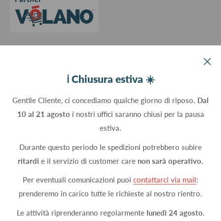
Aggiorna le preferenze sui cookie
Devco srl Via Marzabotto, 59 - 20037 Paderno Dugnano (MI) - Italy
ℹ️ Chiusura estiva ☀️
C.Fisc. P.IVA 09934830960
Gentile Cliente, ci concediamo qualche giorno di riposo.
Dal
10 al 21 agosto
i nostri uffici saranno chiusi per la pausa
Seguici
estiva.
Durante questo periodo le spedizioni potrebbero subire
ritardi
e il servizio di customer care
non sarà operativo.
Accettiamo
Per eventuali comunicazioni puoi
contattarci via mail
:
prenderemo in carico tutte le richieste al nostro rientro.
Le attività riprenderanno regolarmente
lunedì 24 agosto
.
© 2026 DEVCOshop