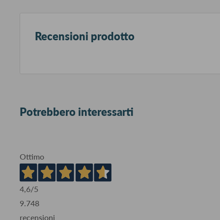
Recensioni prodotto
Potrebbero interessarti
Ottimo
4,6
/5
9.748
recensioni