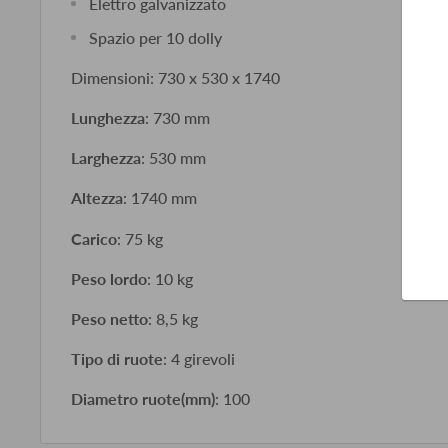
Elettro galvanizzato
Spazio per 10 dolly
Dimensioni: 730 x 530 x 1740
Lunghezza
: 730 mm
Larghezza
: 530 mm
Altezza
: 1740 mm
Carico
: 75 kg
Peso lordo
: 10 kg
Peso netto
: 8,5 kg
Tipo di ruote
: 4 girevoli
Diametro ruote(mm)
: 100