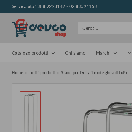
Vai
Serve aiuto? 388 9293142 - 02 83591153
al
contenuto
DEVCOshop
Catalogo prodotti
Chi siamo
Marchi
Me
Home
Tutti i prodotti
Stand per Dolly 4 ruote girevoli LxPx...