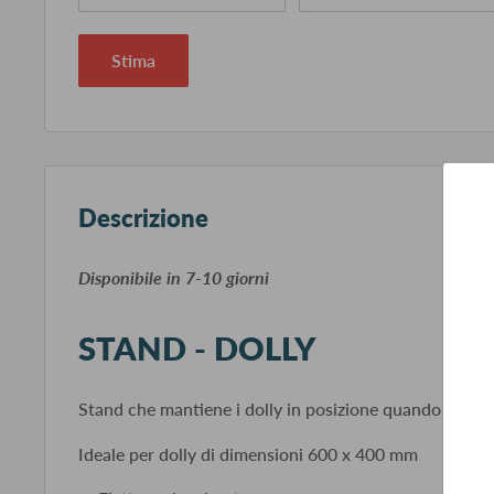
Stima
Descrizione
​Disponibile in 7-10 giorni
STAND - DOLLY
Stand che mantiene i dolly in posizione quando non ve
Ideale per dolly di dimensioni 600 x 400 mm