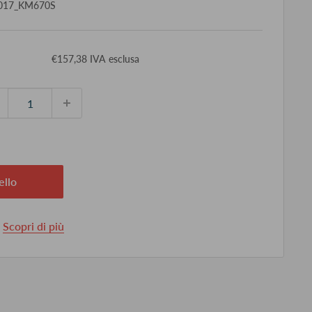
017_KM670S
ezzo
€157,38 IVA esclusa
ontato
ello
.
Scopri di più